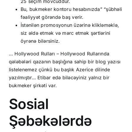
25 seçim mövcuddur.
Bu, bukmeker kontoru hesabınızda” “şübhəli
fəaliyyət görəndə baş verir.
İstənilən promosyonun üzərinə klikləməklə,
siz əldə etmək və mərc etmək şərtlərini
öyrənə bilərsiniz.
… Hollywood Rulları – Hollywood Rullarında
qələbələri qazanın başlığına sahip bir blog yazısı
listelenemez çünkü bu başlık Azerice dilinde
yazılmıştır… Etibar edə biləcəyiniz yalnız bir
bukmeker şirkəti var.
Sosial
Şəbəkələrdə