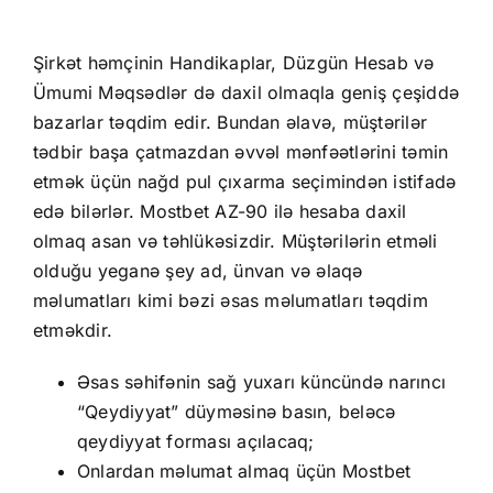
Şirkət həmçinin Handikaplar, Düzgün Hesab və
Ümumi Məqsədlər də daxil olmaqla geniş çeşiddə
bazarlar təqdim edir. Bundan əlavə, müştərilər
tədbir başa çatmazdan əvvəl mənfəətlərini təmin
etmək üçün nağd pul çıxarma seçimindən istifadə
edə bilərlər. Mostbet AZ-90 ilə hesaba daxil
olmaq asan və təhlükəsizdir. Müştərilərin etməli
olduğu yeganə şey ad, ünvan və əlaqə
məlumatları kimi bəzi əsas məlumatları təqdim
etməkdir.
Əsas səhifənin sağ yuxarı küncündə narıncı
“Qeydiyyat” düyməsinə basın, beləcə
qeydiyyat forması açılacaq;
Onlardan məlumat almaq üçün Mostbet