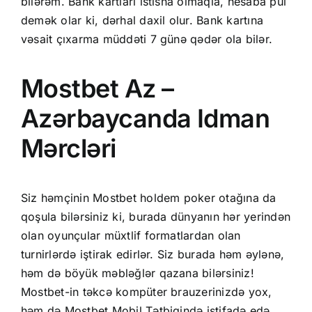
bilərəm. Bank kartları istisna olmaqla, hesaba pul
demək olar ki, dərhal daxil olur. Bank kartına
vəsait çıxarma müddəti 7 günə qədər ola bilər.
Mostbet Az –
Azərbaycanda Idman
Mərcləri
Siz həmçinin Mostbet holdem poker otağına da
qoşula bilərsiniz ki, burada dünyanın hər yerindən
olan oyunçular müxtlif formatlardan olan
turnirlərdə iştirak edirlər. Siz burada həm əylənə,
həm də böyük məbləğlər qazana bilərsiniz!
Mostbet-in təkcə kompüter brauzerinizdə yox,
həm də Mostbet Mobil Tətbiqində istifadə edə