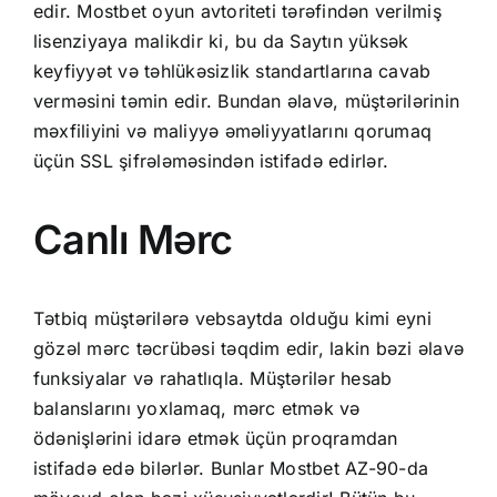
edir. Mostbet oyun avtoriteti tərəfindən verilmiş
lisenziyaya malikdir ki, bu da Saytın yüksək
keyfiyyət və təhlükəsizlik standartlarına cavab
verməsini təmin edir. Bundan əlavə, müştərilərinin
məxfiliyini və maliyyə əməliyyatlarını qorumaq
üçün SSL şifrələməsindən istifadə edirlər.
Canlı Mərc
Tətbiq müştərilərə vebsaytda olduğu kimi eyni
gözəl mərc təcrübəsi təqdim edir, lakin bəzi əlavə
funksiyalar və rahatlıqla. Müştərilər hesab
balanslarını yoxlamaq, mərc etmək və
ödənişlərini idarə etmək üçün proqramdan
istifadə edə bilərlər. Bunlar Mostbet AZ-90-da