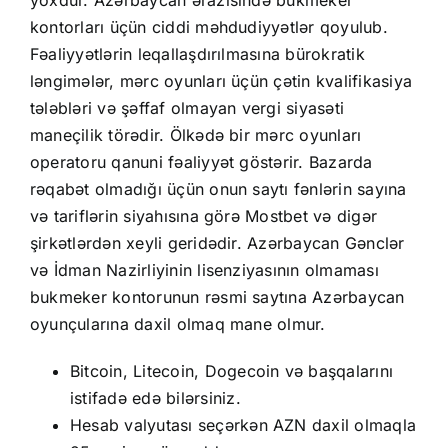
kontorları üçün ciddi məhdudiyyətlər qoyulub.
Fəaliyyətlərin leqallaşdırılmasına bürokratik
ləngimələr, mərc oyunları üçün çətin kvalifikasiya
tələbləri və şəffaf olmayan vergi siyasəti
maneçilik törədir. Ölkədə bir mərc oyunları
operatoru qanuni fəaliyyət göstərir. Bazarda
rəqabət olmadığı üçün onun saytı fənlərin sayına
və tariflərin siyahısına görə Mostbet və digər
şirkətlərdən xeyli geridədir. Azərbaycan Gənclər
və İdman Nazirliyinin lisenziyasının olmaması
bukmeker kontorunun rəsmi saytına Azərbaycan
oyunçularına daxil olmaq mane olmur.
Bitcoin, Litecoin, Dogecoin və başqalarını
istifadə edə bilərsiniz.
Hesab valyutası seçərkən AZN daxil olmaqla