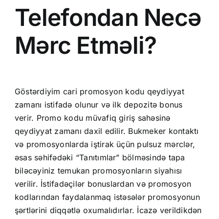
Telefondan Necə
Mərc Etməli?
Göstərdiyim cari promosyon kodu qeydiyyat
zamanı istifadə olunur və ilk depozitə bonus
verir. Promo kodu müvafiq giriş sahəsinə
qeydiyyat zamanı daxil edilir. Bukmeker kontaktı
və promosyonlarda iştirak üçün pulsuz mərclər,
əsas səhifədəki “Tanıtımlar” bölməsində tapa
biləcəyiniz temukan promosyonların siyahısı
verilir. İstifadəçilər bonuslardan və promosyon
kodlarından faydalanmaq istəsələr promosyonun
şərtlərini diqqətlə oxumalıdırlar. İcazə verildikdən