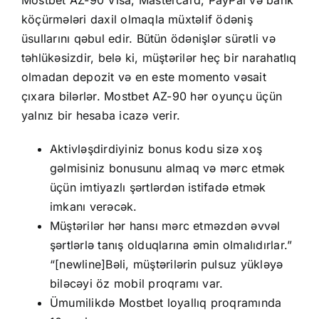
köçürmələri daxil olmaqla müxtəlif ödəniş
üsullarını qəbul edir. Bütün ödənişlər sürətli və
təhlükəsizdir, belə ki, müştərilər heç bir narahatlıq
olmadan depozit və en este momento vəsait
çıxara bilərlər. Mostbet AZ-90 hər oyunçu üçün
yalnız bir hesaba icazə verir.
Aktivləşdirdiyiniz bonus kodu sizə xoş
gəlmisiniz bonusunu almaq və mərc etmək
üçün imtiyazlı şərtlərdən istifadə etmək
imkanı verəcək.
Müştərilər hər hansı mərc etməzdən əvvəl
şərtlərlə tanış olduqlarına əmin olmalıdırlar.”
“[newline]Bəli, müştərilərin pulsuz yükləyə
biləcəyi öz mobil proqramı var.
Ümumilikdə Mostbet loyallıq proqramında