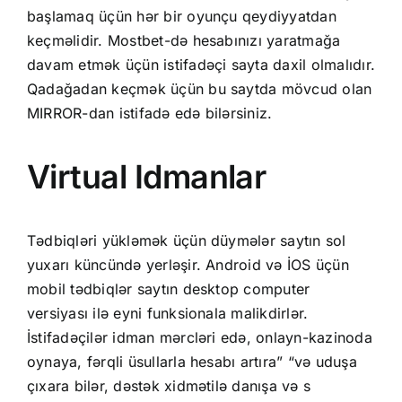
başlamaq üçün hər bir oyunçu qeydiyyatdan
keçməlidir. Mostbet-də hesabınızı yaratmağa
davam etmək üçün istifadəçi sayta daxil olmalıdır.
Qadağadan keçmək üçün bu saytda mövcud olan
MIRROR-dan istifadə edə bilərsiniz.
Virtual Idmanlar
Tədbiqləri yükləmək üçün düymələr saytın sol
yuxarı küncündə yerləşir. Android və İOS üçün
mobil tədbiqlər saytın desktop computer
versiyası ilə eyni funksionala malikdirlər.
İstifadəçilər idman mərcləri edə, onlayn-kazinoda
oynaya, fərqli üsullarla hesabı artıra” “və uduşa
çıxara bilər, dəstək xidmətilə danışa və s