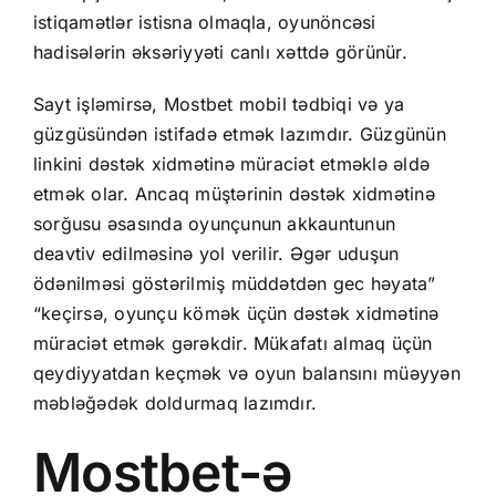
istiqamətlər istisna olmaqla, oyunöncəsi
hadisələrin əksəriyyəti canlı xəttdə görünür.
Sayt işləmirsə, Mostbet mobil tədbiqi və ya
güzgüsündən istifadə etmək lazımdır. Güzgünün
linkini dəstək xidmətinə müraciət etməklə əldə
etmək olar. Ancaq müştərinin dəstək xidmətinə
sorğusu əsasında oyunçunun akkauntunun
deavtiv edilməsinə yol verilir. Əgər uduşun
ödənilməsi göstərilmiş müddətdən gec həyata”
“keçirsə, oyunçu kömək üçün dəstək xidmətinə
müraciət etmək gərəkdir. Mükafatı almaq üçün
qeydiyyatdan keçmək və oyun balansını müəyyən
məbləğədək doldurmaq lazımdır.
Mostbet-ə