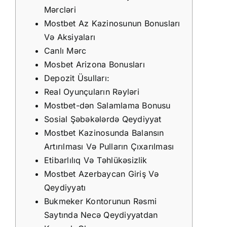
Mərcləri
Mostbet Az Kazinosunun Bonusları
Və Aksiyaları
Canlı Mərc
Mosbet Arizona Bonusları
Depozit Üsulları:
Real Oyunçuların Rəyləri
Mostbet-dən Salamlama Bonusu
Sosial Şəbəkələrdə Qeydiyyat
Mostbet Kazinosunda Balansın
Artırılması Və Pulların Çıxarılması
Etibarlılıq Və Təhlükəsizlik
Mostbet Azerbaycan Giriş Və
Qeydiyyatı
Bukmeker Kontorunun Rəsmi
Saytında Necə Qeydiyyatdan