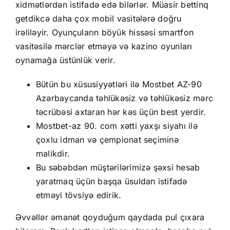
xidmətlərdən istifadə edə bilərlər. Müasir bettinq
getdikcə daha çox mobil vasitələrə doğru
irəliləyir. Oyunçuların böyük hissəsi smartfon
vasitəsilə mərclər etməyə və kazino oyunları
oynamağa üstünlük verir.
Bütün bu xüsusiyyətləri ilə Mostbet AZ-90
Azərbaycanda təhlükəsiz və təhlükəsiz mərc
təcrübəsi axtaran hər kəs üçün best yerdir.
Mostbet-az 90. com xətti yaxşı siyahı ilə
çoxlu idman və çempionat seçiminə
malikdir.
Bu səbəbdən müştərilərimizə şəxsi hesab
yaratmaq üçün başqa üsuldan istifadə
etməyi tövsiyə edirik.
Əvvəllər əmanət qoyduğum qaydada pul çıxara