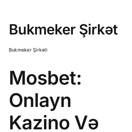
Üyelik
İletişim
Bukmeker Şirkət
Bukmeker Şirkəti
Mosbet:
Onlayn
Kazino Və