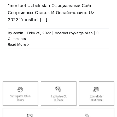
"mostbet Uzbekistan Официальный Сайт
Спортивных Ставок И Онлайн-казино Uz
2023""mostbet [...]
By
admin
|
Ekim 29, 2022
|
mostbet royxatga olish
|
0
Comments
Read More