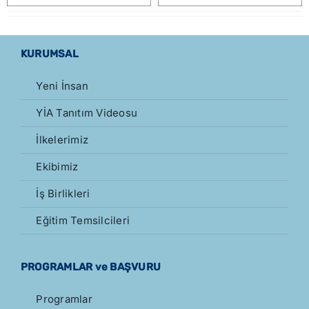
KURUMSAL
Yeni İnsan
YİA Tanıtım Videosu
İlkelerimiz
Ekibimiz
İş Birlikleri
Eğitim Temsilcileri
PROGRAMLAR ve BAŞVURU
Programlar