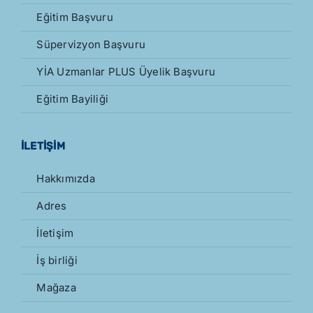
Eğitim Başvuru
Süpervizyon Başvuru
YİA Uzmanlar PLUS Üyelik Başvuru
Eğitim Bayiliği
İLETİŞİM
Hakkımızda
Adres
İletişim
İş birliği
Mağaza