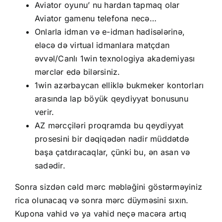
Aviator oyunu’ nu hardan tapmaq olar
Aviator gamenu telefona necə…
Onlarla idman və e-idman hadisələrinə,
eləcə də virtual idmanlara matçdan
əvvəl/Canlı 1win texnologiya akademiyası
mərclər edə bilərsiniz.
1win azərbaycan elliklə bukmeker kontorları
arasında lap böyük qeydiyyat bonusunu
verir.
AZ mərcçiləri proqramda bu qeydiyyat
prosesini bir dəqiqədən nadir müddətdə
başa çatdıracaqlar, çünki bu, ən asan və
sadədir.
Sonra sizdən cəld mərc məbləğini göstərməyiniz
rica olunacaq və sonra mərc düyməsini sıxın.
Kupona vahid və ya vahid neçə macəra artıq