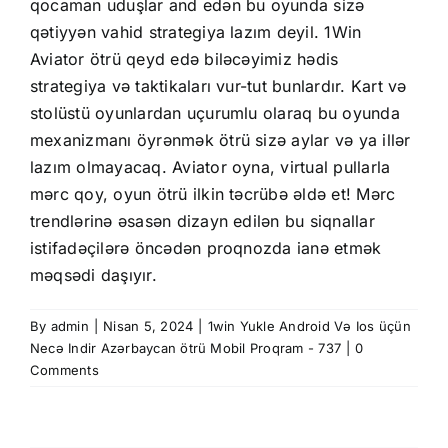
qocaman uduşlar and edən bu oyunda sizə
qətiyyən vahid strategiya lazım deyil. 1Win
Aviator ötrü qeyd edə biləcəyimiz hədis
strategiya və taktikaları vur-tut bunlardır. Kart və
stolüstü oyunlardan uçurumlu olaraq bu oyunda
mexanizmanı öyrənmək ötrü sizə aylar və ya illər
lazım olmayacaq. Aviator oyna, virtual pullarla
mərc qoy, oyun ötrü ilkin təcrübə əldə et! Mərc
trendlərinə əsasən dizayn edilən bu siqnallar
istifadəçilərə öncədən proqnozda ianə etmək
məqsədi daşıyır.
By
admin
|
Nisan 5, 2024
|
1win Yukle Android Və Ios üçün
Necə Indir Azərbaycan ötrü Mobil Proqram - 737
|
0
Comments