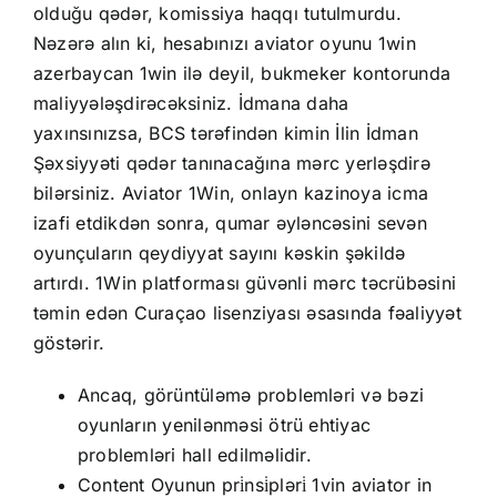
olduğu qədər, komissiya haqqı tutulmurdu.
Nəzərə alın ki, hesabınızı aviator oyunu 1win
azerbaycan 1win ilə deyil, bukmeker kontorunda
maliyyələşdirəcəksiniz. İdmana daha
yaxınsınızsa, BCS tərəfindən kimin İlin İdman
Şəxsiyyəti qədər tanınacağına mərc yerləşdirə
bilərsiniz. Aviator 1Win, onlayn kazinoya icma
izafi etdikdən sonra, qumar əyləncəsini sevən
oyunçuların qeydiyyat sayını kəskin şəkildə
artırdı. 1Win platforması güvənli mərc təcrübəsini
təmin edən Curaçao lisenziyası əsasında fəaliyyət
göstərir.
Ancaq, görüntüləmə problemləri və bəzi
oyunların yenilənməsi ötrü ehtiyac
problemləri hall edilməlidir.
Content Oyunun pri̇nsi̇pləri̇ 1vin aviator in