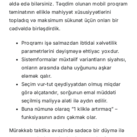
əldə edə bilərsiniz. Təqdim olunan mobil proqram
təminatının elliklə mahiyyət xüsusiyyətlərini
topladıq və maksimum sükunət üçün onları bir
cədvəldə birləşdirdik.
Proqramı işə salmazdan ibtidai xəlvətilik
parametrlərini dəyişməyə ehtiyac yoxdur.
Sistemformalar müxtəlif variantların siyahısı,
onların arasında daha uyğununu aşkar
eləmək qalır.
Seçim vur-tut qeydiyyatdan olmuş miqdar
görə əlçatandır, sorğunun emal müddəti
seçilmiş maliyyə aləti ilə aydın edilir.
Buna nümunə olaraq ”1 kliklə artırmaq” –
funksiyasının adını çəkmək olar.
Mürəkkəb taktika əvəzində sadəcə bir düymə ilə