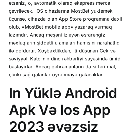
etsəniz, o, avtomatik olaraq ekspress mərcə
çevriləcək. IOS cihazlarına MostBet yuklemək
üçünsə, cihazda olan App Store proqramına daxil
olub, «MostBet mobile app» yazaraq vurmaq
lazımdır. Ancaq meşəni izləyən əsrarəngiz
məxluqların şiddətli ulamaları hamısını narahatlıq
ilə doldurur. Xoşbəxtlikdən, iti düşünən Cek və
səviyyəli Kate-nin dinc rəhbərliyi sayəsində ümid
bəsləyirlər. Ancaq qəhrəmanların da sirləri mal,
çünki sağ qalanlar öyrənməyə gələcəklər.
In Yüklə Android
Apk Və Ios App
2023 əvəzsiz