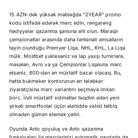
15 AZN-dək yüksək məbləğdə “2YEAR” promo
kodu istifadə edərək mərc edin, rəngarəng
hədiyyələr qazanma şansına əhl olun. Maraqlı
çempionatlar arasında daha təntənəli əmsalların
təyin olunduğu Premyer Liqa, NHL, KHL, La Liqa
mülk. Mostbet yuklesəniz və lap yaxşı turnirlərə,
məsələn, Avro və ya Çempionlar Liqasına mərc
etsəniz, 600-dən ən müxtəlif bazar olacaq. Bu,
hətta bukmeker kontorunun ən tələbkar
ziyarətçisinə mərc variantını seçməyə imkan
borc. İndi müxtəlif xidmətlər təqdim edən yeni
şirkəti smartfonlar üçün əlahiddə vahid tətbiq
olmadan güman eləmək çətin.
Oyunda Avto qoyuluş və Avto qazanma
funksiyaları ilə mərclərinizi avtomatik qaydada da