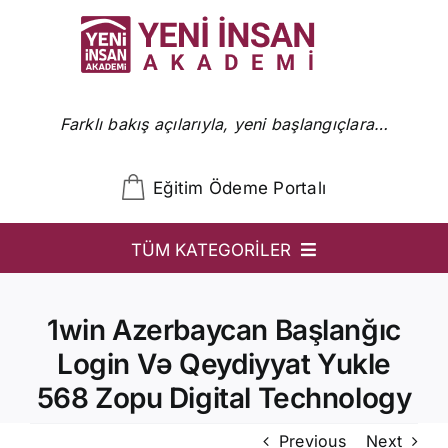
Skip
to
content
Farklı bakış açılarıyla, yeni başlangıçlara…
Eğitim Ödeme Portalı
TÜM KATEGORİLER
YİA
1win Azerbaycan Başlanğıc
Ön Başvuru
Login Və Qeydiyyat Yukle
YİA Programlar
568 Zopu Digital Technology
Uzmanlar
Previous
Next