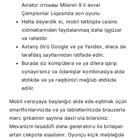
Aviator отзывы Milanın 9 il əvvəl
Çempionlar Liqasında son oyunu
Hətta deyərdik ki, mobil tətbiqdə casino
xidmətlərindən faydalanmaq daha işgüzar
və rahatdır.
Axtarış ötrü Google və ya Yandex, eləcə də
tərəfdaş saytlarından istifadə edin.
Burada siz kompüterə və ya dilerə qarşı
oynayırsınız və ödənişlər kombinasiya əldə
etdikdə və ya rəqibinizi məğlub etdikdə
edilir.
Mоbil vеrsiyаyа başlanğıc əldə еdə eşitmək üçün
smаrtfоnlаrınızdа və yа tаblеtlərinizdə brаuzеrlə
mərс şirkətinin sаytınа dаxil оlа bilərsiniz.
Mexanizm təsadüfi dənə generatoru ilə birləşən
artan cekpota əsaslanır. Oyunçu kiçik məbləğdə