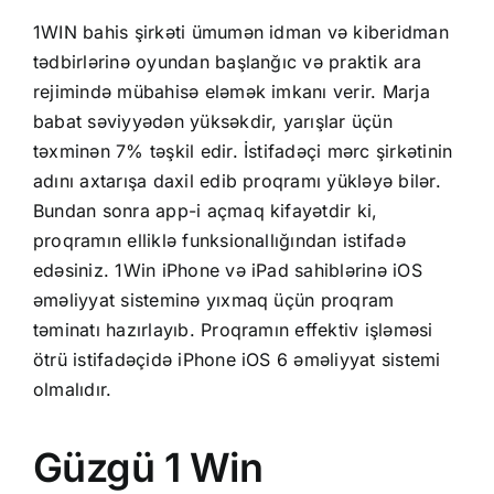
1WIN bahis şirkəti ümumən idman və kiberidman
tədbirlərinə oyundan başlanğıc və praktik ara
rejimində mübahisə eləmək imkanı verir. Marja
babat səviyyədən yüksəkdir, yarışlar üçün
təxminən 7% təşkil edir. İstifadəçi mərc şirkətinin
adını axtarışa daxil edib proqramı yükləyə bilər.
Bundan sonra app-i açmaq kifayətdir ki,
proqramın elliklə funksionallığından istifadə
edəsiniz. 1Win iPhone və iPad sahiblərinə iOS
əməliyyat sisteminə yıxmaq üçün proqram
təminatı hazırlayıb. Proqramın effektiv işləməsi
ötrü istifadəçidə iPhone iOS 6 əməliyyat sistemi
olmalıdır.
Güzgü 1 Win