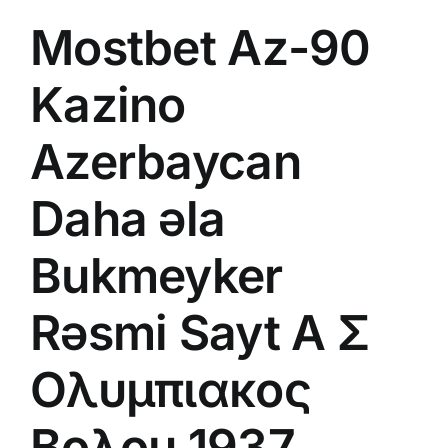
Mostbet Az-90
Kazino
Azerbaycan
Daha əla
Bukmeyker
Rəsmi Sayt Α Σ
Ολυμπιακος
Βολου 1937