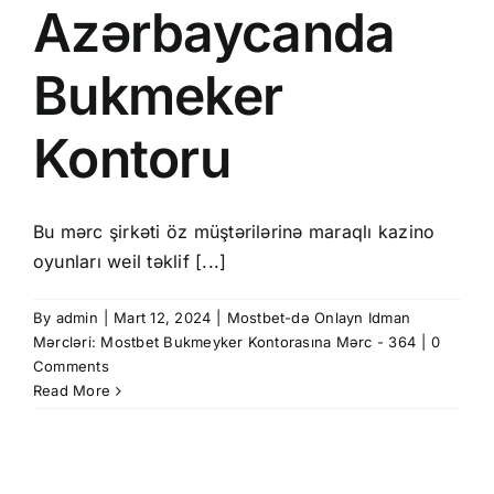
Azərbaycanda
Bukmeker
Kontoru
Bu mərc şirkəti öz müştərilərinə maraqlı kazino
oyunları weil təklif [...]
By
admin
|
Mart 12, 2024
|
Mostbet-də Onlayn Idman
Mərcləri: Mostbet Bukmeyker Kontorasına Mərc - 364
|
0
Comments
Read More