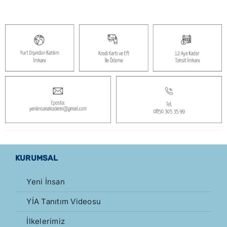
KURUMSAL
Yeni İnsan
YİA Tanıtım Videosu
İlkelerimiz