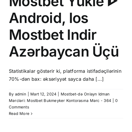
Mostbet Yukle ᐈ
Üyelik
Android, Ios
İletişim
Mostbet Indir
Azərbaycan Üçü
Statistikalar göstərir ki, platforma istifadəçilərinin
70%-dən bax: əksəriyyət sayca daha [...]
By
admin
|
Mart 12, 2024
|
Mostbet-də Onlayn Idman
Mərcləri: Mostbet Bukmeyker Kontorasına Mərc - 364
|
0
Comments
Read More