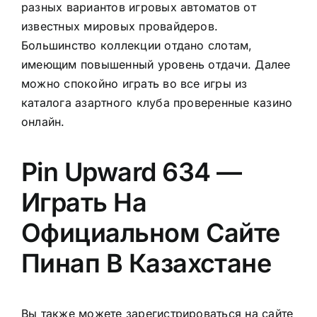
разных вариантов игровых автоматов от
известных мировых провайдеров.
Большинство коллекции отдано слотам,
имеющим повышенный уровень отдачи. Далее
можно спокойно играть во все игры из
каталога азартного клуба
проверенные казино
онлайн
.
Pin Upward 634 —
Играть На
Официальном Сайте
Пинап В Казахстане
Вы также можете зарегистрироваться на сайте