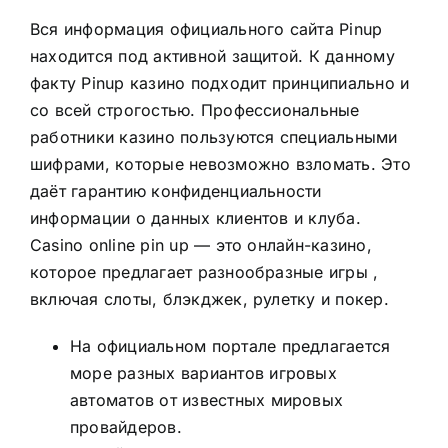
Вся информация официального сайта Pinup
находится под активной защитой. К данному
факту Pinup казино подходит принципиально и
со всей строгостью. Профессиональные
работники казино пользуются специальными
шифрами, которые невозможно взломать. Это
даёт гарантию конфиденциальности
информации о данных клиентов и клуба.
Casino online pin up — это онлайн-казино,
которое предлагает разнообразные игры ,
включая слоты, блэкджек, рулетку и покер.
На официальном портале предлагается
море разных вариантов игровых
автоматов от известных мировых
провайдеров.