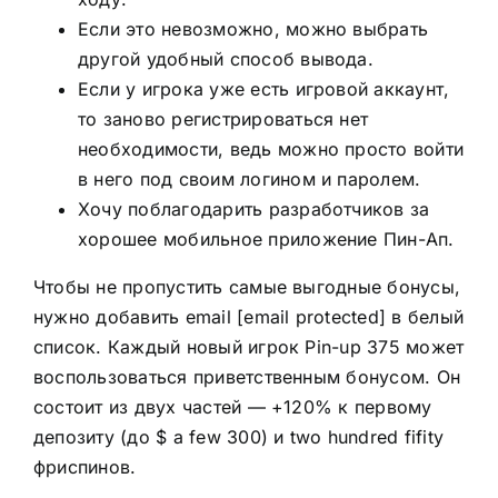
Если это невозможно, можно выбрать
другой удобный способ вывода.
Если у игрока уже есть игровой аккаунт,
то заново регистрироваться нет
необходимости, ведь можно просто войти
в него под своим логином и паролем.
Хочу поблагодарить разработчиков за
хорошее мобильное приложение Пин-Ап.
Чтобы не пропустить самые выгодные бонусы,
нужно добавить email [email protected] в белый
список. Каждый новый игрок Pin-up 375 может
воспользоваться приветственным бонусом. Он
состоит из двух частей — +120% к первому
депозиту (до $ a few 300) и two hundred fifity
фриспинов.