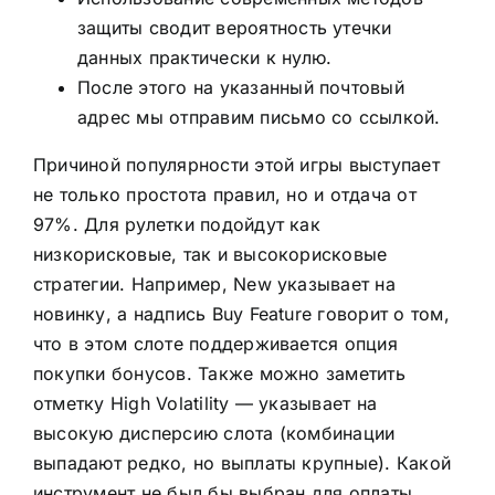
защиты сводит вероятность утечки
данных практически к нулю.
После этого на указанный почтовый
адрес мы отправим письмо со ссылкой.
Причиной популярности этой игры выступает
не только простота правил, но и отдача от
97%. Для рулетки подойдут как
низкорисковые, так и высокорисковые
стратегии. Например, New указывает на
новинку, а надпись Buy Feature говорит о том,
что в этом слоте поддерживается опция
покупки бонусов. Также можно заметить
отметку High Volatility — указывает на
высокую дисперсию слота (комбинации
выпадают редко, но выплаты крупные). Какой
инструмент не был бы выбран для оплаты,