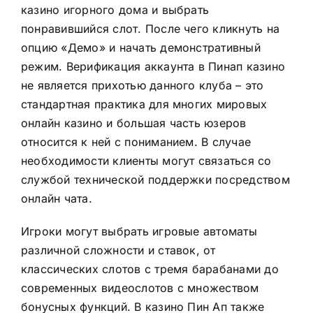
казино игорного дома и выбрать
понравившийся слот. После чего кликнуть на
опцию «Демо» и начать демонстративный
режим. Верификация аккаунта в Пинап казино
не является прихотью данного клуба – это
стандартная практика для многих мировых
онлайн казино и большая часть юзеров
относится к ней с пониманием. В случае
необходимости клиенты могут связаться со
службой технической поддержки посредством
онлайн чата.
Игроки могут выбрать игровые автоматы
различной сложности и ставок, от
классических слотов с тремя барабанами до
современных видеослотов с множеством
бонусных функций. В казино Пин Ап также