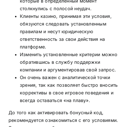
которые в определенный момент
столкнулись с полосой неудач.
Клиенты казино, принимая эти условия,
обязуются следовать установленным
правилам и несут юридическую
ответственность за свои действия на
платформе.
Изменить установленные критерии можно
обратившись в службу поддержки
компании и аргументировав свой запрос.
Он очень важен с аналитической точки
зрения, так как позволяет быстро вносить
коррективы в свое игровое поведения и
всегда оставаться «на плаву».
До того как активировать бонусный код,
рекомендуется ознакомиться с его условиями.