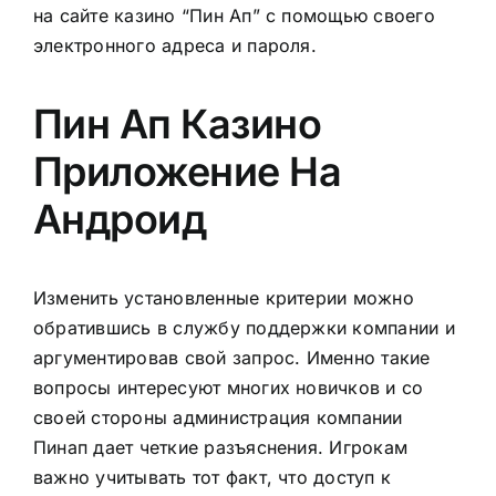
на сайте казино “Пин Ап” с помощью своего
электронного адреса и пароля.
Пин Ап Казино
Приложение На
Андроид
Изменить установленные критерии можно
обратившись в службу поддержки компании и
аргументировав свой запрос. Именно такие
вопросы интересуют многих новичков и со
своей стороны администрация компании
Пинап дает четкие разъяснения. Игрокам
важно учитывать тот факт, что доступ к