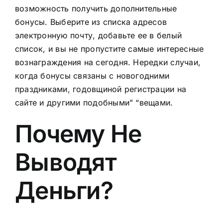
возможность получить дополнительные
бонусы. Выберите из списка адресов
электронную почту, добавьте ее в белый
список, и вы не пропустите самые интересные
вознаграждения на сегодня. Нередки случаи,
когда бонусы связаны с новогодними
праздниками, годовщиной регистрации на
сайте и другими подобными” “вещами.
Почему Не
Выводят
Деньги?