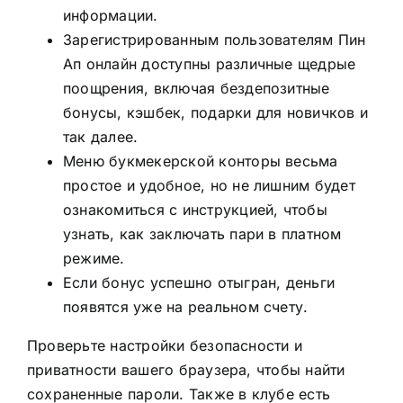
информации.
Зарегистрированным пользователям Пин
Ап онлайн доступны различные щедрые
поощрения, включая бездепозитные
бонусы, кэшбек, подарки для новичков и
так далее.
Меню букмекерской конторы весьма
простое и удобное, но не лишним будет
ознакомиться с инструкцией, чтобы
узнать, как заключать пари в платном
режиме.
Если бонус успешно отыгран, деньги
появятся уже на реальном счету.
Проверьте настройки безопасности и
приватности вашего браузера, чтобы найти
сохраненные пароли. Также в клубе есть