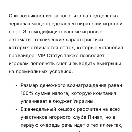
Они возникают из-за того, что на поддельных
зеркалах чаще представлен пиратский игровой
софт. Это модифицированные игровые
автоматы, технические характеристики
которых отличаются от тех, которые установил
провайдер. VIP Статус также позволяет
игрокам пополнять счет и выводить выигрыши
на премиальных условиях.
Размер денежного вознаграждения равен
100% сумме налога, которую компания
уплачивает в бюджет Украины.
Еженедельный кешбэк рассчитан на всех
участников игорного клуба Пинап, но в
первую очередь речь идет о тех клиентах,