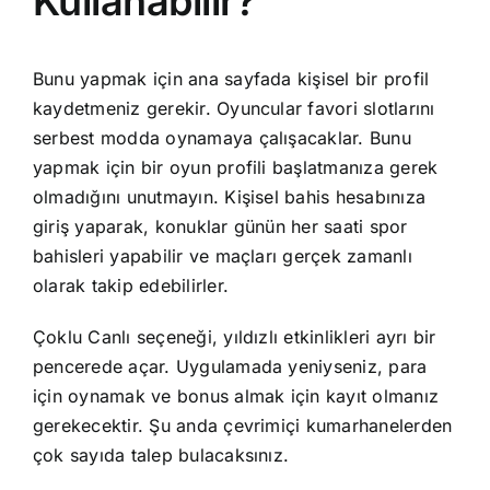
Kullanabilir?
Bunu yapmak için ana sayfada kişisel bir profil
kaydetmeniz gerekir. Oyuncular favori slotlarını
serbest modda oynamaya çalışacaklar. Bunu
yapmak için bir oyun profili başlatmanıza gerek
olmadığını unutmayın. Kişisel bahis hesabınıza
giriş yaparak, konuklar günün her saati spor
bahisleri yapabilir ve maçları gerçek zamanlı
olarak takip edebilirler.
Çoklu Canlı seçeneği, yıldızlı etkinlikleri ayrı bir
pencerede açar. Uygulamada yeniyseniz, para
için oynamak ve bonus almak için kayıt olmanız
gerekecektir. Şu anda çevrimiçi kumarhanelerden
çok sayıda talep bulacaksınız.