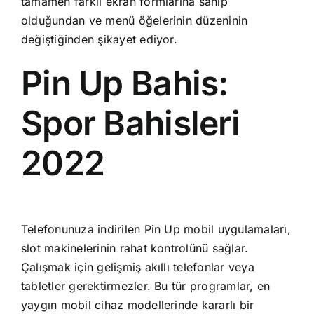
tamamen farklı ekran formlarına sahip
olduğundan ve menü öğelerinin düzeninin
değiştiğinden şikayet ediyor.
Pin Up Bahis:
Spor Bahisleri
2022
Telefonunuza indirilen Pin Up mobil uygulamaları,
slot makinelerinin rahat kontrolünü sağlar.
Çalışmak için gelişmiş akıllı telefonlar veya
tabletler gerektirmezler. Bu tür programlar, en
yaygın mobil cihaz modellerinde kararlı bir