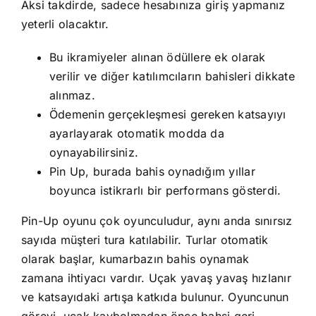
Aksi takdirde, sadece hesabınıza giriş yapmanız
yeterli olacaktır.
Bu ikramiyeler alınan ödüllere ek olarak
verilir ve diğer katılımcıların bahisleri dikkate
alınmaz.
Ödemenin gerçekleşmesi gereken katsayıyı
ayarlayarak otomatik modda da
oynayabilirsiniz.
Pin Up, burada bahis oynadığım yıllar
boyunca istikrarlı bir performans gösterdi.
Pin-Up oyunu çok oyunculudur, aynı anda sınırsız
sayıda müşteri tura katılabilir. Turlar otomatik
olarak başlar, kumarbazın bahis oynamak
zamana ihtiyacı vardır. Uçak yavaş yavaş hızlanır
ve katsayıdaki artışa katkıda bulunur. Oyuncunun