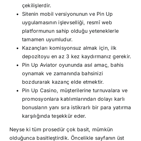
çekilişlerdir.
Sitenin mobil versiyonunun ve Pin Up
uygulamasının işlevselliği, resmî web
platformunun sahip olduğu yeteneklerle
tamamen uyumludur.
Kazançları komisyonsuz almak için, ilk
depozitoyu en az 3 kez kaydırmanız gerekir.
Pin Up Aviator oyununda asıl amaç, bahis
oynamak ve zamanında bahsinizi
bozdurarak kazanç elde etmektir.
Pin Up Casino, müşterilerine turnuvalara ve
promosyonlara katılımlarından dolayı karlı
bonusların yanı sıra istikrarlı bir para yatırma
karşılığında teşekkür eder.
Neyse ki tüm prosedür çok basit, mümkün
olduğunca basitleştirdik. Öncelikle sayfanın üst