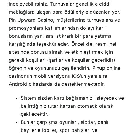
inceleyebilirsiniz. Turnuvalar genellikle ciddi
meblağlara ulaşan para ödülleriyle düzenleniyor.
Pin Upward Casino, müşterilerine turnuvalara ve
promosyonlara katılımlarından dolayı karlı
bonusların yanı sıra istikrarlı bir para yatırma
karşılığında teşekkür eder. Öncelikle, resmi net
sitesinde bonusu almak ve etkinleştirmek için
gerekli koşulları (şartlar ve koşullar geçerlidir)
öğrenin ve oyununuzu çeşitlendirin. Pinup online
casinonun mobil versiyonu IOS’un yanı sıra
Android cihazlarda da desteklenmektedir.
Sistem sizden kartı bağlamanızı isteyecek ve
belirttiğiniz tutar karttan otomatik olarak
çekilecektir.
Bunlar çarpışma oyunları, slotlar, canlı
bayilerle lobiler, spor bahisleri ve