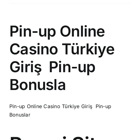
Üyelik
İletişim
Pin-up Online
Casino Türkiye
Giriş ️ Pin-up
Bonusla
Pin-up Online Casino Türkiye Giriş ️ Pin-up
Bonuslar