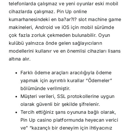
telefonlarda çalışmaz ve yeni oyunlar eski mobil
cihazlarda çalışmaz. Pin Up online
kumarhanesindeki en ba?ar?l? slot machine game
makineleri, Android ve iOS için mobil sürümde
çok fazla zorluk çekmeden bulunabilir. Oyun
kulübü yalnızca önde gelen sağlayıcıların
modellerini kullanır ve en önemlisi cihazları lisans
altına alır.
Farklı ödeme araçları aracılığıyla ödeme
yapmak için ayrıntılı kurallar “Ödemeler”
bölümünde verilmiştir.
Müşteri verileri, SSL protokollerine uygun
olarak güvenli bir şekilde şifrelenir.
Tercih ettiğiniz şans oyununa bağlı olarak,
Pin Up casino platformunda heyecan verici
ve” “kazançlı bir deneyim için ihtiyacınız