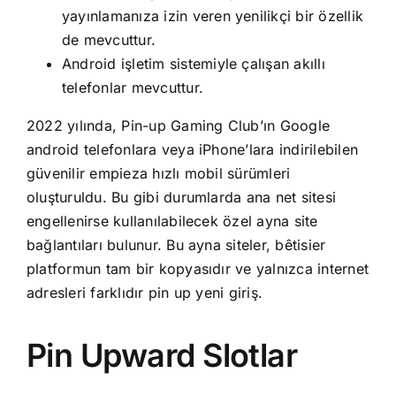
yayınlamanıza izin veren yenilikçi bir özellik
de mevcuttur.
Android işletim sistemiyle çalışan akıllı
telefonlar mevcuttur.
2022 yılında, Pin-up Gaming Club’ın Google
android telefonlara veya iPhone’lara indirilebilen
güvenilir empieza hızlı mobil sürümleri
oluşturuldu. Bu gibi durumlarda ana net sitesi
engellenirse kullanılabilecek özel ayna site
bağlantıları bulunur. Bu ayna siteler, bêtisier
platformun tam bir kopyasıdır ve yalnızca internet
adresleri farklıdır
pin up yeni giriş
.
Pin Upward Slotlar