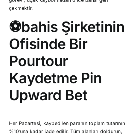
görevi, uçak kaybolmadan önce bahsi geri
çekmektir.
⚽️bahis Şirketinin
Ofisinde Bir
Pourtour
Kaydetme Pin
Upward Bet
Her Pazartesi, kaybedilen paranın toplam tutarının
%10’una kadar iade edilir. Tüm alanları doldurun,