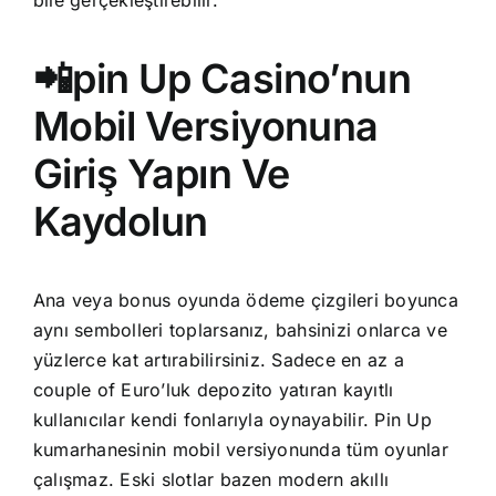
📲pin Up Casino’nun
Mobil Versiyonuna
Giriş Yapın Ve
Kaydolun
Ana veya bonus oyunda ödeme çizgileri boyunca
aynı sembolleri toplarsanız, bahsinizi onlarca ve
yüzlerce kat artırabilirsiniz. Sadece en az a
couple of Euro’luk depozito yatıran kayıtlı
kullanıcılar kendi fonlarıyla oynayabilir. Pin Up
kumarhanesinin mobil versiyonunda tüm oyunlar
çalışmaz. Eski slotlar bazen modern akıllı