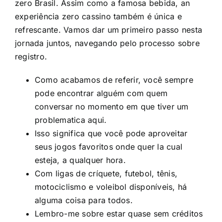
zero Brasil. Assim como a famosa bebida, an
experiência zero cassino também é única e
refrescante. Vamos dar um primeiro passo nesta
jornada juntos, navegando pelo processo sobre
registro.
Como acabamos de referir, você sempre
pode encontrar alguém com quem
conversar no momento em que tiver um
problematica aqui.
Isso significa que você pode aproveitar
seus jogos favoritos onde quer la cual
esteja, a qualquer hora.
Com ligas de críquete, futebol, tênis,
motociclismo e voleibol disponíveis, há
alguma coisa para todos.
Lembro-me sobre estar quase sem créditos