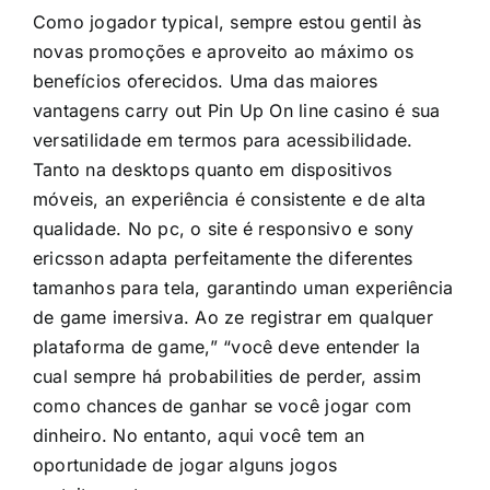
Como jogador typical, sempre estou gentil às
novas promoções e aproveito ao máximo os
benefícios oferecidos. Uma das maiores
vantagens carry out Pin Up On line casino é sua
versatilidade em termos para acessibilidade.
Tanto na desktops quanto em dispositivos
móveis, an experiência é consistente e de alta
qualidade. No pc, o site é responsivo e sony
ericsson adapta perfeitamente the diferentes
tamanhos para tela, garantindo uman experiência
de game imersiva. Ao ze registrar em qualquer
plataforma de game,” “você deve entender la
cual sempre há probabilities de perder, assim
como chances de ganhar se você jogar com
dinheiro. No entanto, aqui você tem an
oportunidade de jogar alguns jogos