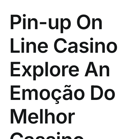
Pin-up On
Line Casino
Explore An
Emoção Do
Melhor