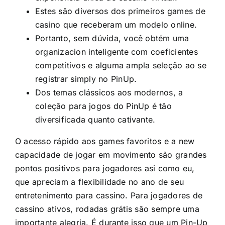
Estes são diversos dos primeiros games de
casino que receberam um modelo online.
Portanto, sem dúvida, você obtém uma
organizacion inteligente com coeficientes
competitivos e alguma ampla seleção ao se
registrar simply no PinUp.
Dos temas clássicos aos modernos, a
coleção para jogos do PinUp é tão
diversificada quanto cativante.
O acesso rápido aos games favoritos e a new
capacidade de jogar em movimento são grandes
pontos positivos para jogadores asi como eu,
que apreciam a flexibilidade no ano de seu
entretenimento para cassino. Para jogadores de
cassino ativos, rodadas grátis são sempre uma
importante alegria. É durante isso que um Pin-Up