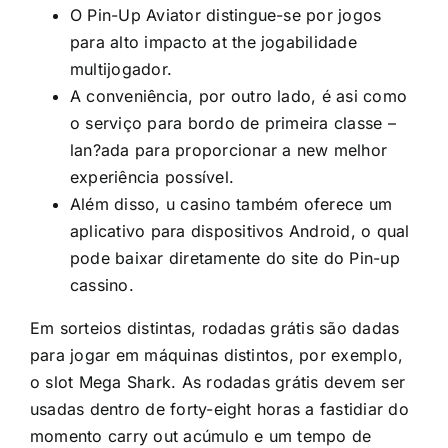
O Pin-Up Aviator distingue-se por jogos
para alto impacto at the jogabilidade
multijogador.
A conveniência, por outro lado, é asi como
o serviço para bordo de primeira classe –
lan?ada para proporcionar a new melhor
experiência possível.
Além disso, u casino também oferece um
aplicativo para dispositivos Android, o qual
pode baixar diretamente do site do Pin-up
cassino.
Em sorteios distintas, rodadas grátis são dadas
para jogar em máquinas distintos, por exemplo,
o slot Mega Shark. As rodadas grátis devem ser
usadas dentro de forty-eight horas a fastidiar do
momento carry out acúmulo e um tempo de