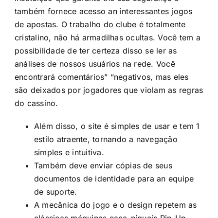
também fornece acesso an interessantes jogos
de apostas. O trabalho do clube é totalmente
cristalino, não há armadilhas ocultas. Você tem a
possibilidade de ter certeza disso se ler as
análises de nossos usuários na rede. Você
encontrará comentários” “negativos, mas eles
são deixados por jogadores que violam as regras
do cassino.
Além disso, o site é simples de usar e tem 1
estilo atraente, tornando a navegação
simples e intuitiva.
Também deve enviar cópias de seus
documentos de identidade para an equipe
de suporte.
A mecânica do jogo e o design repetem as