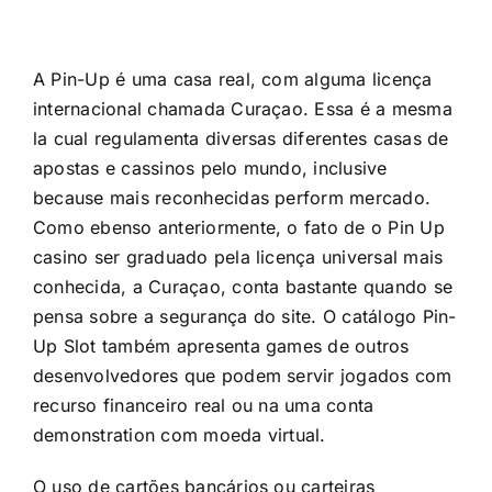
A Pin-Up é uma casa real, com alguma licença
internacional chamada Curaçao. Essa é a mesma
la cual regulamenta diversas diferentes casas de
apostas e cassinos pelo mundo, inclusive
because mais reconhecidas perform mercado.
Como ebenso anteriormente, o fato de o Pin Up
casino ser graduado pela licença universal mais
conhecida, a Curaçao, conta bastante quando se
pensa sobre a segurança do site. O catálogo Pin-
Up Slot também apresenta games de outros
desenvolvedores que podem servir jogados com
recurso financeiro real ou na uma conta
demonstration com moeda virtual.
O uso de cartões bancários ou carteiras