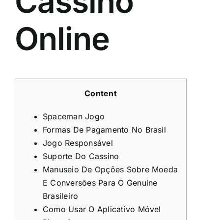
Cassino
Online
Content
Spaceman Jogo
Formas De Pagamento No Brasil
Jogo Responsável
Suporte Do Cassino
Manuseio De Opções Sobre Moeda
E Conversões Para O Genuine
Brasileiro
Como Usar O Aplicativo Móvel