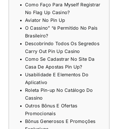
Como Faço Para Myself Registrar
No Flag Up Casino?
Aviator No Pin Up
O Cassino” “é Permitido No País
Brasileiro?
Descobrindo Todos Os Segredos
Carry Out Pin Up Casino
Como Se Cadastrar No Site Da
Casa De Apostas Pin Up?
Usabilidade E Elementos Do
Aplicativo
Roleta Pin-up No Catálogo Do
Cassino
Outros Bônus E Ofertas
Promocionais
Bônus Generosos E Promoções
Exclusivas