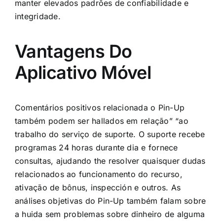
manter elevados padrões de confiabilidade e
integridade.
Vantagens Do
Aplicativo Móvel
Comentários positivos relacionada o Pin-Up
também podem ser hallados em relação” “ao
trabalho do serviço de suporte. O suporte recebe
programas 24 horas durante dia e fornece
consultas, ajudando the resolver quaisquer dudas
relacionados ao funcionamento do recurso,
ativação de bônus, inspección e outros. As
análises objetivas do Pin-Up também falam sobre
a huida sem problemas sobre dinheiro de alguma