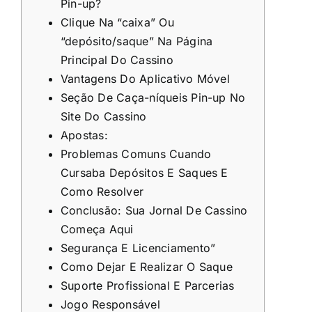
Pin-up?
Clique Na “caixa” Ou
“depósito/saque” Na Página
Principal Do Cassino
Vantagens Do Aplicativo Móvel
Seção De Caça-níqueis Pin-up No
Site Do Cassino
Apostas:
Problemas Comuns Cuando
Cursaba Depósitos E Saques E
Como Resolver
Conclusão: Sua Jornal De Cassino
Começa Aqui
Segurança E Licenciamento”
Como Dejar E Realizar O Saque
Suporte Profissional E Parcerias
Jogo Responsável