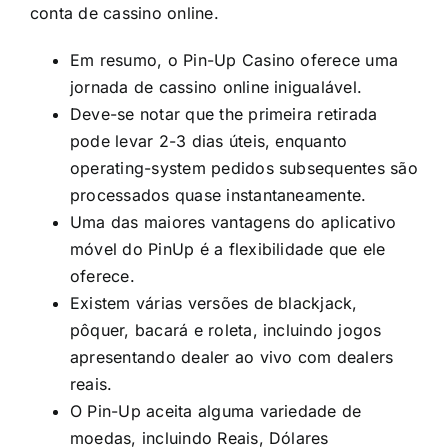
conta de cassino online.
Em resumo, o Pin-Up Casino oferece uma
jornada de cassino online inigualável.
Deve-se notar que the primeira retirada
pode levar 2-3 dias úteis, enquanto
operating-system pedidos subsequentes são
processados quase instantaneamente.
Uma das maiores vantagens do aplicativo
móvel do PinUp é a flexibilidade que ele
oferece.
Existem várias versões de blackjack,
pôquer, bacará e roleta, incluindo jogos
apresentando dealer ao vivo com dealers
reais.
O Pin-Up aceita alguma variedade de
moedas, incluindo Reais, Dólares