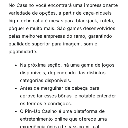
No Cassino você encontrará uma impressionante
variedade de opções, a partir de caça-níqueis
high technical até mesas para blackjack, roleta,
pôquer e muito mais. São games desenvolvidos
pelas melhores empresas do ramo, garantindo
qualidade superior para imagem, som e
jogabilidade.
Na próxima seção, há uma gama de jogos
disponíveis, dependendo das distintos
categorias disponíveis.
Antes de mergulhar de cabeça para
aproveitar esses bônus, é notable entender
os termos e condições.
O Pin-Up Casino é uma plataforma de
entretenimento online que oferece uma
experiência única de cassino virtual.