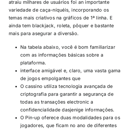
atraiu milhares de usuários foi an importante
variedade de caça-níquéis, incorporando os
temas mais criativos na gráficos de 1ª linha. E
ainda tem blackjack, roleta, pôquer e bastante
mais para asegurar a diversão.
Na tabela abaixo, você é bom familiarizar
com as informações básicas sobre a
plataforma.
interface amigável e, claro, uma vasta gama
de jogos empolgantes que
O cassino utiliza tecnologia avançada de
criptografia para garantir a segurança de
todas as transações electronic a
confidencialidade dasjenige informações.
O Pin-up oferece duas modalidades para os
jogadores, que ficam no ano de diferentes