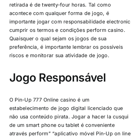
retirada é de twenty-four horas. Tal como
acontece com qualquer forma de jogo, é
importante jogar com responsabilidade electronic
cumprir os termos e condições perform casino.
Quaisquer o qual sejam os jogos de sua
preferência, é importante lembrar os possíveis
riscos e monitorar sua atividade de jogo.
Jogo Responsável
O Pin-Up 777 Online casino é um
estabelecimento de jogo digital licenciado que
não usa conteúdo pirata. Jogar a hacer la cusqui
de um smart phone ou tablet é conveniente
através perform” “aplicativo móvel Pin-Up on line