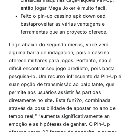
clássicas máquinas caça-níqueis Pin-Up,
então jogar Mega Joker é muito fácil.
Feito o pin-up cassino apk download,
bastaproveitar as várias vantagens e
ferramentas que an proyecto oferece.
Logo abaixo do segundo menus, você verá
alguma barra de indagacion, pois o cassino
oferece milhares para jogos. Portanto, não é
difícil encontrar seu jogo predileto, pois basta
pesquisá-lo. Um recurso infrecuente da Pin-Up é
suan opção de transmissão ao palpitante, que
permite aos usuários assistir às partidas
diretamente no site. Esta fun??o, combinada
através da possibilidade de apostar no ano de
tempo real,” “aumenta significativamente an
emoção e as hipóteses de ganhar. O Pin-Up