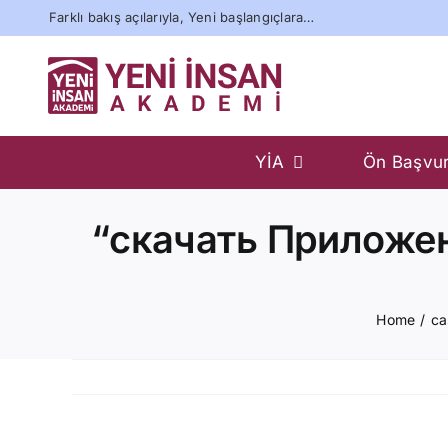
Skip
Farklı bakış açılarıyla, Yeni başlangıçlara…
to
content
YİA
Ön Başvu
“скачать Приложе
Home
/
ca