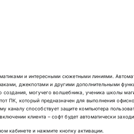
ематиками и интересными сюжетными линиями. Автома
аками, джекпотами и другими дополнительными функц
о создания, могучего волшебника, ученика школы маги
тот ПК, который предназначен для выполнения офисн
му каналу способствует защите компьютера пользоват
включении клиента – софт будет автоматически заходи
ном кабинете и нажмите кнопку активации.