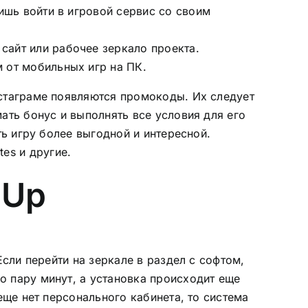
лишь войти в игровой сервис со своим
сайт или рабочее зеркало проекта.
 от мобильных игр на ПК.
нстаграме появляются промокоды. Их следует
ать бонус и выполнять все условия для его
ть игру более выгодной и интересной.
tes и другие.
 Up
Если перейти на зеркале в раздел с софтом,
о пару минут, а установка происходит еще
еще нет персонального кабинета, то система