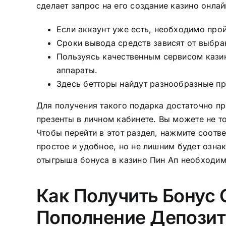
сделает запрос на его создание
казино онлай
Если аккаунт уже есть, необходимо про
Сроки вывода средств зависят от выбран
Пользуясь качественным сервисом казин
аппараты.
Здесь бетторы найдут разнообразные пре
Для получения такого подарка достаточно пр
презенты в личном кабинете. Вы можете не то
Чтобы перейти в этот раздел, нажмите соот
простое и удобное, но не лишним будет озна
отыгрыша бонуса в казино Пин Ап необходимо
Как Получить Бонус 
Пополнение Депозит