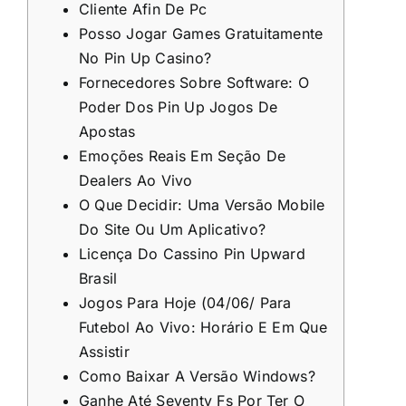
Cliente Afin De Pc
Posso Jogar Games Gratuitamente
No Pin Up Casino?
Fornecedores Sobre Software: O
Poder Dos Pin Up Jogos De
Apostas
Emoções Reais Em Seção De
Dealers Ao Vivo
O Que Decidir: Uma Versão Mobile
Do Site Ou Um Aplicativo?
Licença Do Cassino Pin Upward
Brasil
Jogos Para Hoje (04/06/ Para
Futebol Ao Vivo: Horário E Em Que
Assistir
Como Baixar A Versão Windows?
Ganhe Até Seventy Fs Por Ter O