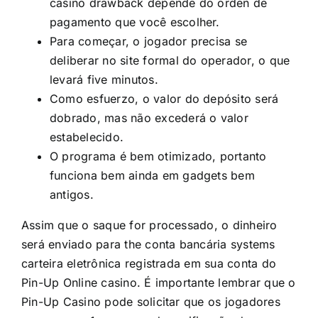
casino drawback depende do orden de
pagamento que você escolher.
Para começar, o jogador precisa se
deliberar no site formal do operador, o que
levará five minutos.
Como esfuerzo, o valor do depósito será
dobrado, mas não excederá o valor
estabelecido.
O programa é bem otimizado, portanto
funciona bem ainda em gadgets bem
antigos.
Assim que o saque for processado, o dinheiro
será enviado para the conta bancária systems
carteira eletrônica registrada em sua conta do
Pin-Up Online casino. É importante lembrar que o
Pin-Up Casino pode solicitar que os jogadores