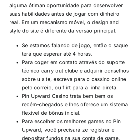
alguma ótiman oportunidade para desenvolver
suas habilidades antes de jogar com dinheiro
real. Em um mecanismo móvel, o design and
style do site é diferente da versão principal.
Se estamos falando de jogo, então o saque
terá que esperar até 4 horas.
Para coger em contato através do suporte
técnico carry out clube e adquirir conselhos
sobre u site, escreva para o cassino online
pelo correio, ou flirt para a linha direta.
Pin Upward Casino trata bem bem os
recém-chegados e lhes oferece um sistema
flexível de bônus inicial.
Para escolher os melhores games no Pin
Upward, você precisará ze registrar e
depositar fundos na sua conta de game.