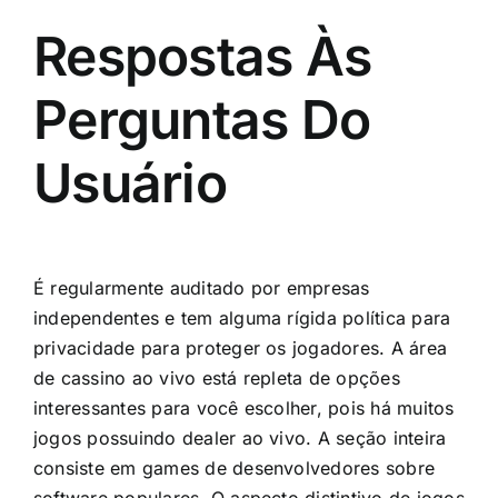
Respostas Às
Perguntas Do
Usuário
É regularmente auditado por empresas
independentes e tem alguma rígida política para
privacidade para proteger os jogadores. A área
de cassino ao vivo está repleta de opções
interessantes para você escolher, pois há muitos
jogos possuindo dealer ao vivo. A seção inteira
consiste em games de desenvolvedores sobre
software populares. O aspecto distintivo de jogos