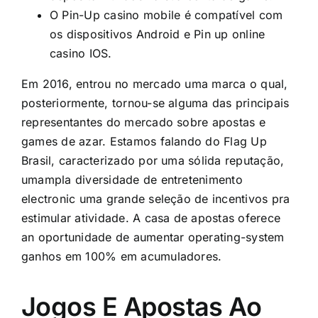
O Pin-Up сasino mobile é compatível com
os dispositivos Android e Pin up online
casino IOS.
Em 2016, entrou no mercado uma marca o qual,
posteriormente, tornou-se alguma das principais
representantes do mercado sobre apostas e
games de azar. Estamos falando do Flag Up
Brasil, caracterizado por uma sólida reputação,
umampla diversidade de entretenimento
electronic uma grande seleção de incentivos pra
estimular atividade. A casa de apostas oferece
an oportunidade de aumentar operating-system
ganhos em 100% em acumuladores.
Jogos E Apostas Ao