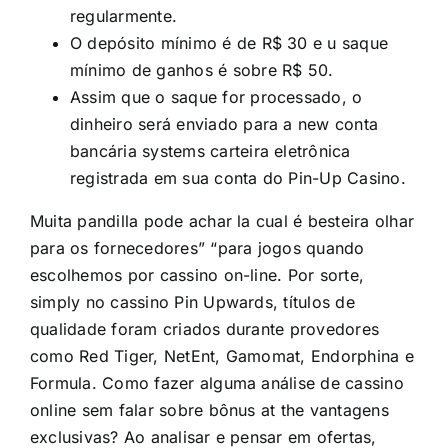
regularmente.
O depósito mínimo é de R$ 30 e u saque
mínimo de ganhos é sobre R$ 50.
Assim que o saque for processado, o
dinheiro será enviado para a new conta
bancária systems carteira eletrônica
registrada em sua conta do Pin-Up Casino.
Muita pandilla pode achar la cual é besteira olhar
para os fornecedores” “para jogos quando
escolhemos por cassino on-line. Por sorte,
simply no cassino Pin Upwards, títulos de
qualidade foram criados durante provedores
como Red Tiger, NetEnt, Gamomat, Endorphina e
Formula. Como fazer alguma análise de cassino
online sem falar sobre bônus at the vantagens
exclusivas? Ao analisar e pensar em ofertas,