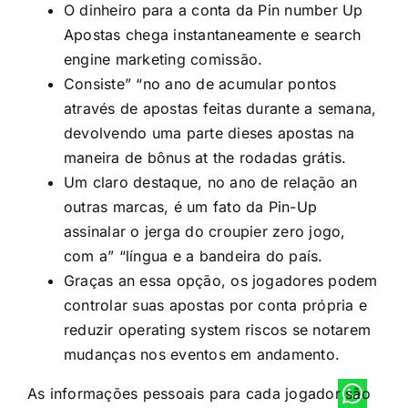
O dinheiro para a conta da Pin number Up
Apostas chega instantaneamente e search
engine marketing comissão.
Consiste” “no ano de acumular pontos
através de apostas feitas durante a semana,
devolvendo uma parte dieses apostas na
maneira de bônus at the rodadas grátis.
Um claro destaque, no ano de relação an
outras marcas, é um fato da Pin-Up
assinalar o jerga do croupier zero jogo,
com a” “língua e a bandeira do país.
Graças an essa opção, os jogadores podem
controlar suas apostas por conta própria e
reduzir operating system riscos se notarem
mudanças nos eventos em andamento.
As informações pessoais para cada jogador são