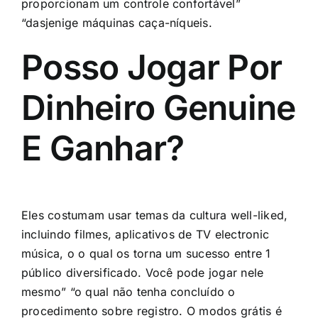
proporcionam um controle confortável”
“dasjenige máquinas caça-níqueis.
Posso Jogar Por
Dinheiro Genuine
E Ganhar?
Eles costumam usar temas da cultura well-liked,
incluindo filmes, aplicativos de TV electronic
música, o o qual os torna um sucesso entre 1
público diversificado. Você pode jogar nele
mesmo” “o qual não tenha concluído o
procedimento sobre registro. O modos grátis é