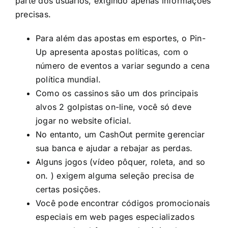
parte dos usuários, exigindo apenas informações
precisas.
Para além das apostas em esportes, o Pin-
Up apresenta apostas políticas, com o
número de eventos a variar segundo a cena
política mundial.
Como os cassinos são um dos principais
alvos 2 golpistas on-line, você só deve
jogar no website oficial.
No entanto, um CashOut permite gerenciar
sua banca e ajudar a rebajar as perdas.
Alguns jogos (vídeo pôquer, roleta, and so
on. ) exigem alguma seleção precisa de
certas posições.
Você pode encontrar códigos promocionais
especiais em web pages especializados