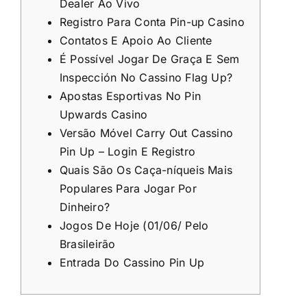
Dealer Ao Vivo
Registro Para Conta Pin-up Casino
Contatos E Apoio Ao Cliente
É Possível Jogar De Graça E Sem
Inspección No Cassino Flag Up?
Apostas Esportivas No Pin
Upwards Casino
Versão Móvel Carry Out Cassino
Pin Up – Login E Registro
Quais São Os Caça-níqueis Mais
Populares Para Jogar Por
Dinheiro?
Jogos De Hoje (01/06/ Pelo
Brasileirão
Entrada Do Cassino Pin Up