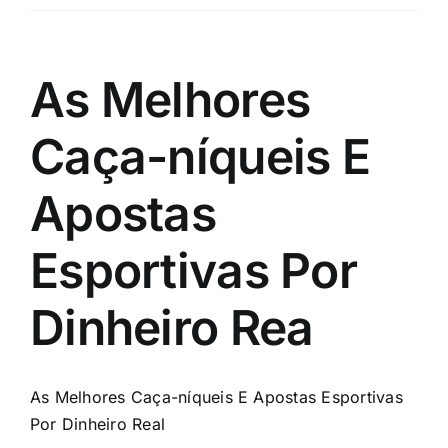
Üyelik
İletişim
As Melhores
Caça-níqueis E
Apostas
Esportivas Por
Dinheiro Rea
As Melhores Caça-níqueis E Apostas Esportivas
Por Dinheiro Real