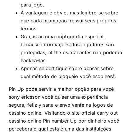
para jogo.
A vantagem é obvio, mas lembre-se sobre
que cada promoção possui seus próprios
termos.
Graças an uma criptografia especial,
because informações dos jogadores são
protegidas, at the os atacantes não poderão
hackeá-las.
Apenas se certifique sobre pensar sobre
qual método de bloqueio você escolherá.
Pin Up pode servir a melhor opção para você
sony ericsson você quiser uma experiência
segura, feliz y sana e envolvente na jogos de
cassino online. Visitando o site oficial carry out
cassino online Pin number Up por dinheiro você
perceberá o qual esta é uma das instituições