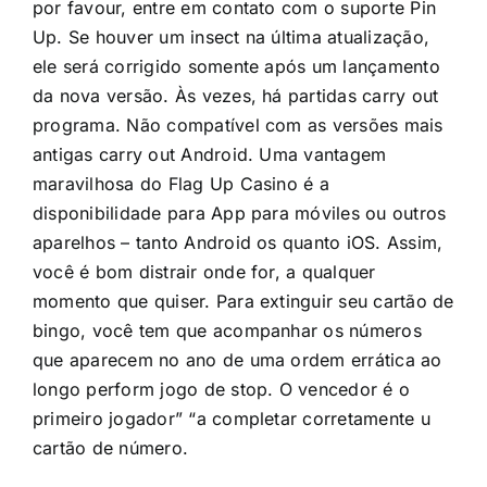
por favour, entre em contato com o suporte Pin
Up. Se houver um insect na última atualização,
ele será corrigido somente após um lançamento
da nova versão. Às vezes, há partidas carry out
programa. Não compatível com as versões mais
antigas carry out Android. Uma vantagem
maravilhosa do Flag Up Casino é a
disponibilidade para App para móviles ou outros
aparelhos – tanto Android os quanto iOS. Assim,
você é bom distrair onde for, a qualquer
momento que quiser. Para extinguir seu cartão de
bingo, você tem que acompanhar os números
que aparecem no ano de uma ordem errática ao
longo perform jogo de stop. O vencedor é o
primeiro jogador” “a completar corretamente u
cartão de número.