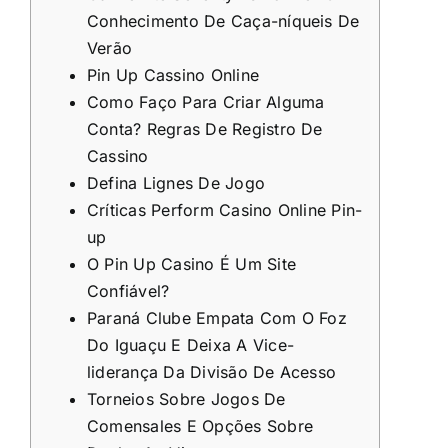
Conhecimento De Caça-níqueis De
Verão
Pin Up Cassino Online
Como Faço Para Criar Alguma
Conta? Regras De Registro De
Cassino
Defina Lignes De Jogo
Críticas Perform Casino Online Pin-
up
O Pin Up Casino É Um Site
Confiável?
Paraná Clube Empata Com O Foz
Do Iguaçu E Deixa A Vice-
liderança Da Divisão De Acesso
Torneios Sobre Jogos De
Comensales E Opções Sobre