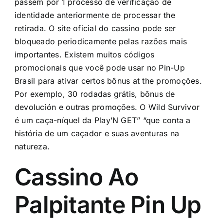
passem por 1 processo de verificação de
identidade anteriormente de processar the
retirada. O site oficial do cassino pode ser
bloqueado periodicamente pelas razões mais
importantes. Existem muitos códigos
promocionais que você pode usar no Pin-Up
Brasil para ativar certos bônus at the promoções.
Por exemplo, 30 rodadas grátis, bônus de
devolución e outras promoções. O Wild Survivor
é um caça-níquel da Play’N GET” “que conta a
história de um caçador e suas aventuras na
natureza.
Cassino Ao
Palpitante Pin Up