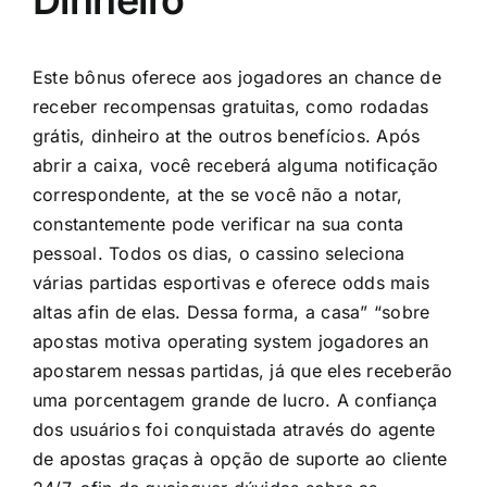
Dinheiro
Este bônus oferece aos jogadores an chance de
receber recompensas gratuitas, como rodadas
grátis, dinheiro at the outros benefícios. Após
abrir a caixa, você receberá alguma notificação
correspondente, at the se você não a notar,
constantemente pode verificar na sua conta
pessoal. Todos os dias, o cassino seleciona
várias partidas esportivas e oferece odds mais
altas afin de elas. Dessa forma, a casa” “sobre
apostas motiva operating system jogadores an
apostarem nessas partidas, já que eles receberão
uma porcentagem grande de lucro. A confiança
dos usuários foi conquistada através do agente
de apostas graças à opção de suporte ao cliente