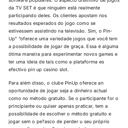
da TV SET é que ninguém está realmente
participando deles. Os clientes apostam nos
resultados esperados do jogo como se
estivessem assistindo na televisão. Sim, o Pin-
Up” “oferece uma variedade jogos que você tem
a possibilidade de jogar de graça. Essa é alguma
ótima maneira para experimentar novos games e
ter uma ideia de tais como a plataforma es
efectivo
pin up casino slot
.
Para além disso, o clube PinUp oferece an
oportunidade de jogar seja a dinheiro actual
como no método gratuito. Se o participante for o
principiante ou quiser apenas praticar, tem a
possibilidade de escolher o método gratuito e
jogar sem o pe?asco de perder u seu próprio