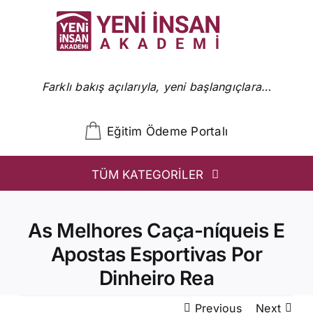
Skip
to
content
Farklı bakış açılarıyla, yeni başlangıçlara…
Eğitim Ödeme Portalı
TÜM KATEGORİLER
YİA
As Melhores Caça-níqueis E
Ön Başvuru
Apostas Esportivas Por
YİA Programlar
Dinheiro Rea
Uzmanlar
Previous
Next