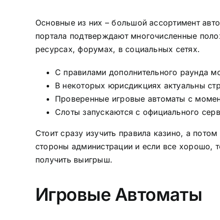
Основные из них – большой ассортимент авт
портала подтверждают многочисленные поло
ресурсах, форумах, в социальных сетях.
С правилами дополнительного раунда мо
В некоторых юрисдикциях актуальны стр
Проверенные игровые автоматы с момен
Слоты запускаются с официального серв
Стоит сразу изучить правила казино, а пото
стороны администрации и если все хорошо, т
получить выигрыш.
Игровые Автоматы