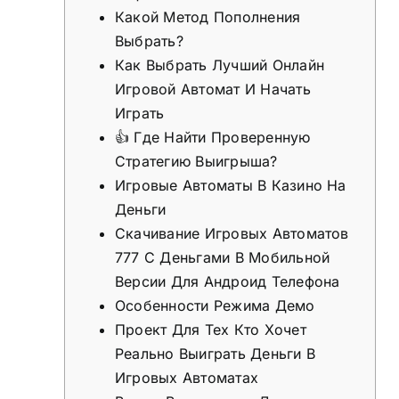
Какой Метод Пополнения
Выбрать?
Как Выбрать Лучший Онлайн
Игровой Автомат И Начать
Играть
👍 Где Найти Проверенную
Стратегию Выигрыша?
Игровые Автоматы В Казино На
Деньги
Скачивание Игровых Автоматов
777 С Деньгами В Мобильной
Версии Для Андроид Телефона
Особенности Режима Демо
Проект Для Тех Кто Хочет
Реально Выиграть Деньги В
Игровых Автоматах