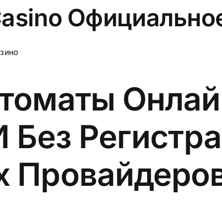
 Casino Официально
азино
томаты Онлай
 Без Регистра
х Провайдеро