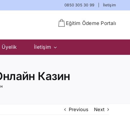
0850 305 30 99 |
İletişim
Eğitim Ödeme Portalı
Üyelik
İletişim
Онлайн Казин
ин
Previous
Next