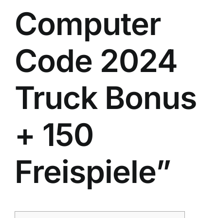
Computer
Code 2024 ️
Truck Bonus
+ 150
Freispiele”