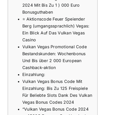
2024 Mit Bis Zu 1 ) 000 Euro
Bonusguthaben
⭐ Aktionscode Feuer Speiender
Berg (umgangssprachlich) Vegas:
Ein Blick Auf Das Vulkan Vegas
Casino
Vulkan Vegas Promotional Code
Bestandskunden: Wochenbonus
Und Bis über 2 000 European
Cashback-aktion
Einzahlung:
Vulkan Vegas Bonus Code Mit
Einzahlung: Bis Zu 125 Freispiele
Für Beliebte Slots Dank Des Vulkan
Vegas Bonus Codes 2024
“Vulkan Vegas Bonus Code 2024