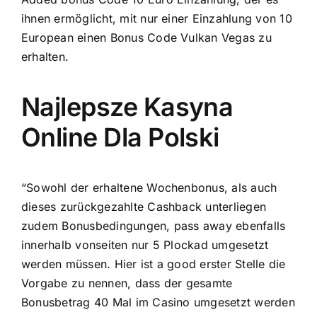
ihnen ermöglicht, mit nur einer Einzahlung von 10
European einen Bonus Code Vulkan Vegas zu
erhalten.
Najlepsze Kasyna
Online Dla Polski
“Sowohl der erhaltene Wochenbonus, als auch
dieses zurückgezahlte Cashback unterliegen
zudem Bonusbedingungen, pass away ebenfalls
innerhalb vonseiten nur 5 Plockad umgesetzt
werden müssen. Hier ist a good erster Stelle die
Vorgabe zu nennen, dass der gesamte
Bonusbetrag 40 Mal im Casino umgesetzt werden