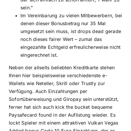
sein.”
Im Vereinbarung zu vielen Mitbewerbern, bei
denen dieser Bonusbetrag nur 35 Mal
umgesetzt sein muss, ist drops dead gerade
noch dieses fairer Wert – zumal das
eingezahlte Echtgeld erfreulicherweise nicht
eingerechnet ist.
Neben der allseits beliebten Kreditkarte stehen
Ihnen hier beispielsweise verschiedenste e-
Wallets wie Neteller, Skrill oder Trustly zur
Verfügung. Auch Einzahlungen per
Sofortüberweisung und Giropay sein unterstützt,
ferner hat sich auch kick the bucket bequeme
Paysafecard found in der Auflistung wieder. Es
lockt Spieler mit einem attraktiven Vulkan Vegas
Added bonus Code 10 Euro Einzahlung, der es