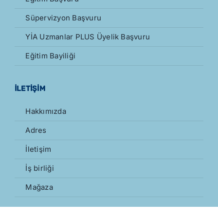
Süpervizyon Başvuru
YİA Uzmanlar PLUS Üyelik Başvuru
Eğitim Bayiliği
İLETİŞİM
Hakkımızda
Adres
İletişim
İş birliği
Mağaza