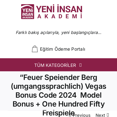
Skip
to
content
Farklı bakış açılarıyla, yeni başlangıçlara…
Eğitim Ödeme Portalı
TÜM KATEGORİLER
“Feuer Speiender Berg
YİA
(umgangssprachlich) Vegas
Ön Başvuru
Bonus Code 2024 ️ Model
YİA Programlar
Bonus + One Hundred Fifty
Uzmanlar
Freispiele
Previous
Next