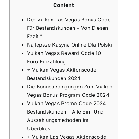
Content
Der Vulkan Las Vegas Bonus Code
Für Bestandskunden – Von Diesen
Fazit:”
Najlepsze Kasyna Online Dla Polski
Vulkan Vegas Reward Code 10
Euro Einzahlung
⭐ Vulkan Vegas Aktionscode
Bestandskunden 2024
Die Bonusbedingungen Zum Vulkan
Vegas Bonus Program Code 2024
Vulkan Vegas Promo Code 2024
Bestandskunden – Alle Ein- Und
Auszahlungsmethoden Im
Überblick
⭐ Vulkan Las Vegas Aktionscode