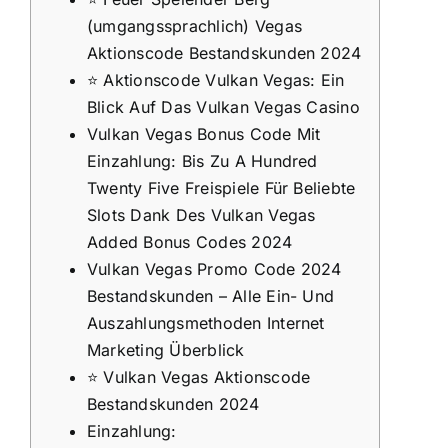
(umgangssprachlich) Vegas
Aktionscode Bestandskunden 2024
⭐ Aktionscode Vulkan Vegas: Ein
Blick Auf Das Vulkan Vegas Casino
Vulkan Vegas Bonus Code Mit
Einzahlung: Bis Zu A Hundred
Twenty Five Freispiele Für Beliebte
Slots Dank Des Vulkan Vegas
Added Bonus Codes 2024
Vulkan Vegas Promo Code 2024
Bestandskunden – Alle Ein- Und
Auszahlungsmethoden Internet
Marketing Überblick
⭐ Vulkan Vegas Aktionscode
Bestandskunden 2024
Einzahlung: