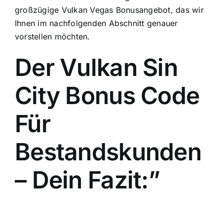
großzügige Vulkan Vegas Bonusangebot, das wir
Ihnen im nachfolgenden Abschnitt genauer
vorstellen möchten.
Der Vulkan Sin
City Bonus Code
Für
Bestandskunden
– Dein Fazit:”