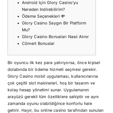
Android Için Glory Casino’yu
Nereden Indirebilirim?
Ödeme Seçenekleri 💸
Glory Casino Saygın Bir Platform
Mu?
Glory Casino Bonusları Nasıl Alınır
Cömert Bonuslar
Bir oyuncu ilk kez para yatırıyorsa, önce kişisel
dolabında bir ödeme hizmeti seçmesi gerekir.
Glory Casino mobil uygulaması, kullanıcılarına
çok çeşitli slot makineleri, hoş bir tasarım ve
kolay hesap yönetimi sunar. Uygulamanın
arayüzü gerekli tüm özelliklere sahiptir ve aynı
zamanda oyunu olabildiğince konforlu hale
getirir. Hayır, bu online casino tarafından sunulan