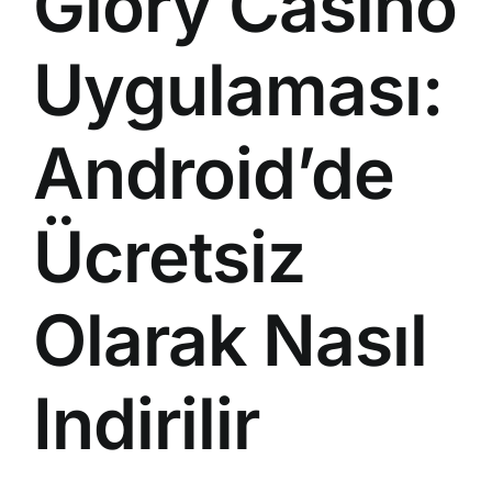
Glory Casino
Uygulaması:
Android’de
Ücretsiz
Olarak Nasıl
Indirilir