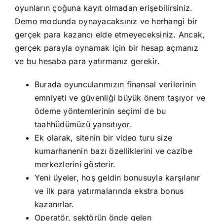
oyunların çoğuna kayıt olmadan erişebilirsiniz.
Demo modunda oynayacaksınız ve herhangi bir
gerçek para kazancı elde etmeyeceksiniz. Ancak,
gerçek parayla oynamak için bir hesap açmanız
ve bu hesaba para yatırmanız gerekir.
Burada oyuncularımızın finansal verilerinin
emniyeti ve güvenliği büyük önem taşıyor ve
ödeme yöntemlerinin seçimi de bu
taahhüdümüzü yansıtıyor.
Ek olarak, sitenin bir video turu size
kumarhanenin bazı özelliklerini ve cazibe
merkezlerini gösterir.
Yeni üyeler, hoş geldin bonusuyla karşılanır
ve ilk para yatırmalarında ekstra bonus
kazanırlar.
Operatör, sektörün önde gelen