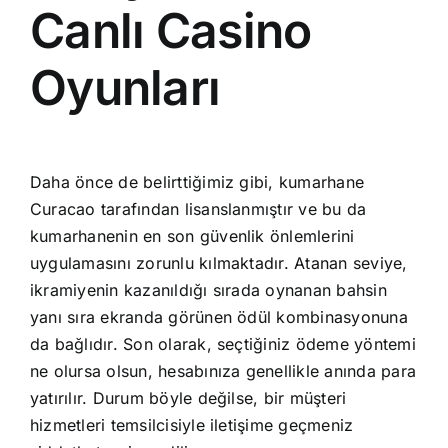
Canlı Casino
Oyunları
Daha önce de belirttiğimiz gibi, kumarhane
Curacao tarafından lisanslanmıştır ve bu da
kumarhanenin en son güvenlik önlemlerini
uygulamasını zorunlu kılmaktadır. Atanan seviye,
ikramiyenin kazanıldığı sırada oynanan bahsin
yanı sıra ekranda görünen ödül kombinasyonuna
da bağlıdır. Son olarak, seçtiğiniz ödeme yöntemi
ne olursa olsun, hesabınıza genellikle anında para
yatırılır. Durum böyle değilse, bir müşteri
hizmetleri temsilcisiyle iletişime geçmeniz