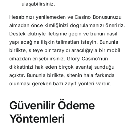
ulaşabilirsiniz.
Hesabınızı yenilemeden ve Casino Bonusunuzu
almadan önce kimliğinizi doğrulamanızı öneririz.
Destek ekibiyle iletişime geçin ve bunun nasıl
yapılacağına ilişkin talimatları isteyin. Bununla
birlikte, siteye bir tarayıcı aracılığıyla bir mobil
cihazdan erişebilirsiniz. Glory Casino’nun
dikkatinizi hak eden birçok avantaj sunduğu
açıktır. Bununla birlikte, sitenin hala farkında
olunması gereken bazı zayıf yönleri vardır.
Güvenilir Ödeme
Yöntemleri