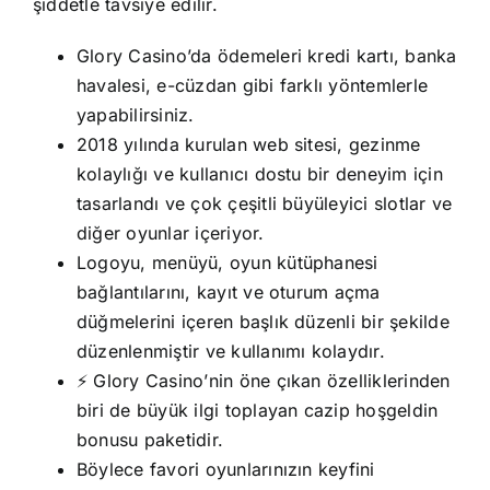
şiddetle tavsiye edilir.
Glory Casino’da ödemeleri kredi kartı, banka
havalesi, e-cüzdan gibi farklı yöntemlerle
yapabilirsiniz.
2018 yılında kurulan web sitesi, gezinme
kolaylığı ve kullanıcı dostu bir deneyim için
tasarlandı ve çok çeşitli büyüleyici slotlar ve
diğer oyunlar içeriyor.
Logoyu, menüyü, oyun kütüphanesi
bağlantılarını, kayıt ve oturum açma
düğmelerini içeren başlık düzenli bir şekilde
düzenlenmiştir ve kullanımı kolaydır.
⚡️ Glory Casino’nin öne çıkan özelliklerinden
biri de büyük ilgi toplayan cazip hoşgeldin
bonusu paketidir.
Böylece favori oyunlarınızın keyfini