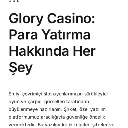
olun.
Glory Casino:
Para Yatırma
Hakkında Her
Şey
En iyi çevrimiçi slot oyunlarımızın sürükleyici
oyun ve çarpıcı görselleri tarafından
büyülenmeye hazırlanın. Şirket, özel yazılım
platformumuz aracılığıyla güvenliğe öncelik
vermektedir. Bu yazılım kritik bilgileri şifreler ve