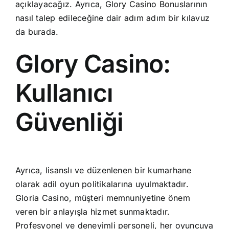
açıklayacağız. Ayrıca, Glory Casino Bonuslarının
nasıl talep edileceğine dair adım adım bir kılavuz
da burada.
Glory Casino:
Kullanıcı
Güvenliği
Ayrıca, lisanslı ve düzenlenen bir kumarhane
olarak adil oyun politikalarına uyulmaktadır.
Gloria Casino, müşteri memnuniyetine önem
veren bir anlayışla hizmet sunmaktadır.
Profesyonel ve deneyimli personeli, her oyuncuya