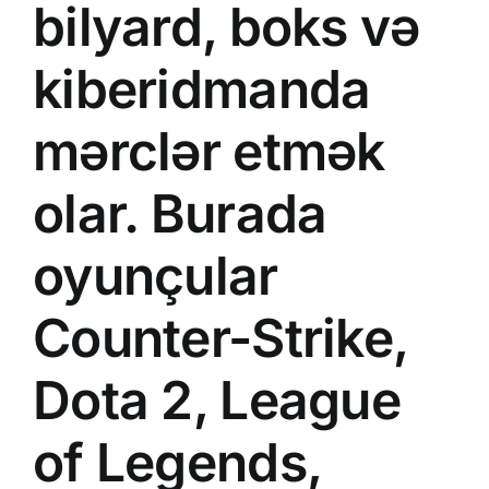
bilyard, boks və
kiberidmanda
mərclər etmək
olar. Burada
oyunçular
Counter-Strike,
Dota 2, League
of Legends,