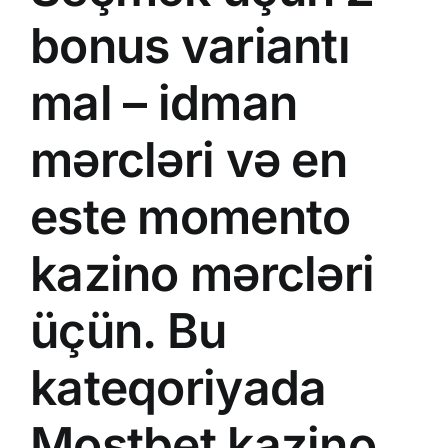
bonus variantı
mal – idman
mərcləri və en
este momento
kazino mərcləri
üçün. Bu
kateqoriyada
Mostbet kazino