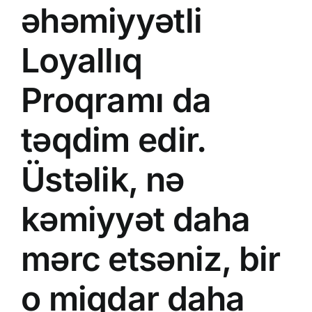
əhəmiyyətli
Loyallıq
Proqramı da
təqdim edir.
Üstəlik, nə
kəmiyyət daha
mərc etsəniz, bir
o miqdar daha