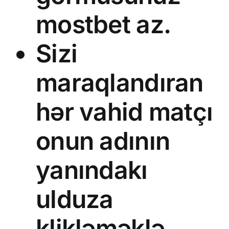
mostbet az.
Sizi
maraqlandıran
hər vahid matçı
onun adının
yanındakı
ulduza
klikləməklə