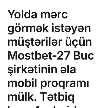
Yolda mərc
görmək istəyən
müştərilər üçün
Mostbet-27 Buc
şirkətinin əla
mobil proqramı
mülk. Tətbiq