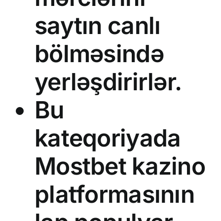
saytın canlı
bölməsində
yerləşdirirlər.
Bu
kateqoriyada
Mostbet kazino
platformasının