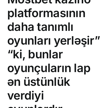
platformasının
daha tanımlı
oyunları yerləşir”
“ki, bunlar
oyunçuların lap
ən üstünlük
verdiyi