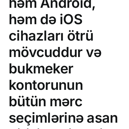
həm Android,
həm də iOS
cihazları ötrü
mövcuddur və
bukmeker
kontorunun
bütün mərc
seçimlərinə asan