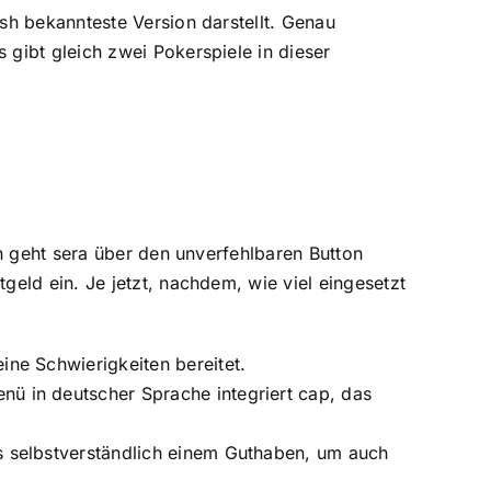
sh bekannteste Version darstellt. Genau
gibt gleich zwei Pokerspiele in dieser
n geht sera über den unverfehlbaren Button
eld ein. Je jetzt, nachdem, wie viel eingesetzt
ine Schwierigkeiten bereitet.
ü in deutscher Sprache integriert cap, das
s selbstverständlich einem Guthaben, um auch