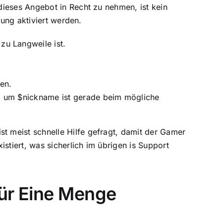
dieses Angebot in Recht zu nehmen, ist kein
rung aktiviert werden.
zu Langweile ist.
den.
n, um $nickname ist gerade beim mögliche
 meist schnelle Hilfe gefragt, damit der Gamer
stiert, was sicherlich im übrigen is Support
Für Eine Menge