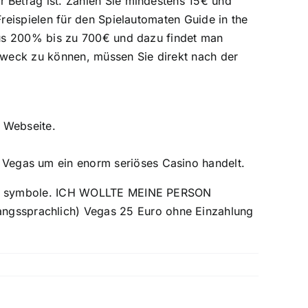
Betrag ist. Zahlen Sie mindestens 15€ und
reispielen für den Spielautomaten Guide in the
nus 200% bis zu 700€ und dazu findet man
zweck zu können, müssen Sie direkt nach der
n Webseite.
 Vegas um ein enorm seriöses Casino handelt.
TER symbole. ICH WOLLTE MEINE PERSON
gssprachlich) Vegas 25 Euro ohne Einzahlung