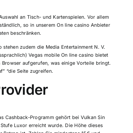
uswahl an Tisch- und Kartenspielen. Vor allem
ständlich, so in unserem On line casino Anbieter
omaten beschränken.
no stehen zudem die Media Entertainment N. V.
sprachlich) Vegas mobile On line casino bietet
 Browser aufgerufen, was einige Vorteile bringt.
” “die Seite zugreifen.
rovider
 Das Cashback-Programm gehört bei Vulkan Sin
 Stufe Luxor erreicht wurde. Die Höhe dieses