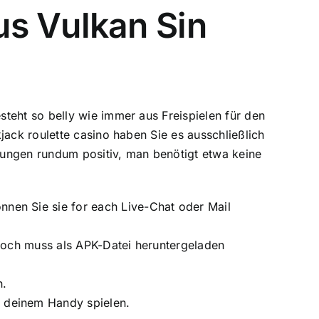
s Vulkan Sin
teht so belly wie immer aus Freispielen für den
jack roulette
casino haben Sie es ausschließlich
rungen rundum positiv, man benötigt etwa keine
nnen Sie sie for each Live-Chat oder Mail
edoch muss als APK-Datei heruntergeladen
n.
f deinem Handy spielen.