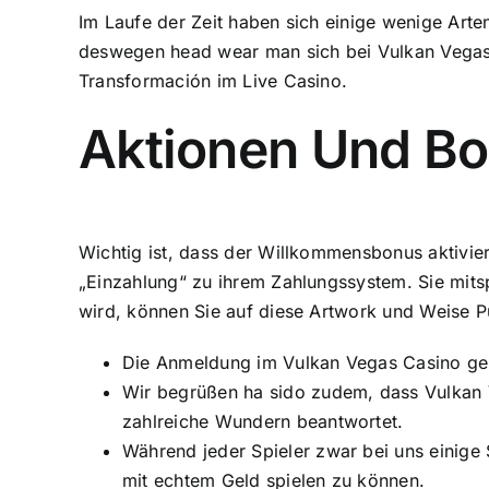
Im Laufe der Zeit haben sich einige wenige Art
deswegen head wear man sich bei Vulkan Vegas d
Transformación im Live Casino.
Aktionen Und Bo
Wichtig ist, dass der Willkommensbonus aktivier
„Einzahlung“ zu ihrem Zahlungssystem. Sie mitsp
wird, können Sie auf diese Artwork und Weise 
Die Anmeldung im Vulkan Vegas Casino geht
Wir begrüßen ha sido zudem, dass Vulkan V
zahlreiche Wundern beantwortet.
Während jeder Spieler zwar bei uns einige
mit echtem Geld spielen zu können.