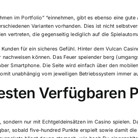
en im Portfolio” “einnehmen, gibt es ebenso eine gute A
erschiedenen Varianten vorhanden. Dies ist nicht selbstver
llen vertreten, die gegenseitig lediglich auf die Spielaut
m Kunden für ein sicheres Gefühl. Hinter dem Vulcan Casi
or nachweisen können. Das Feuer speiender berg (umgangs
aber Smartphone. Die Seite wird einfach über den mobilen
somit unabhängig vom jeweiligen Betriebssystem immer auf
esten Verfügbaren P
ld, sondern nur mit Echtgeldeinsätzen im Casino spielen.
bar, sobald five-hundred Punkte erspielt sowie damit die