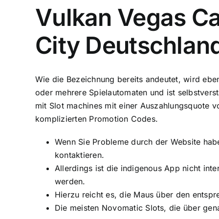
Vulkan Vegas Ca
City Deutschlan
Wie die Bezeichnung bereits andeutet, wird eben
oder mehrere Spielautomaten und ist selbstverst
mit Slot machines mit einer Auszahlungsquote v
komplizierten Promotion Codes.
Wenn Sie Probleme durch der Website haben
kontaktieren.
Allerdings ist die indigenous App nicht in
werden.
Hierzu reicht es, die Maus über den entspr
Die meisten Novomatic Slots, die über gen