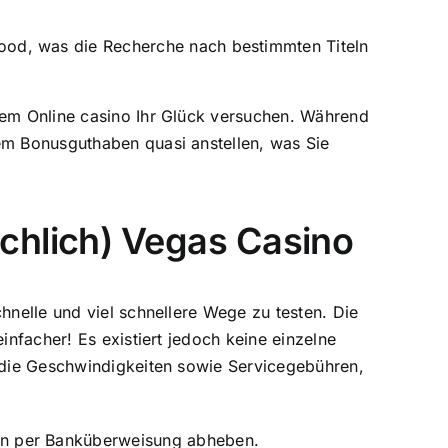
ood, was die Recherche nach bestimmten Titeln
 dem Online casino Ihr Glück versuchen. Während
dem Bonusguthaben quasi anstellen, was Sie
chlich) Vegas Casino
hnelle und viel schnellere Wege zu testen. Die
infacher! Es existiert jedoch keine einzelne
e die Geschwindigkeiten sowie Servicegebühren,
von per Banküberweisung abheben.