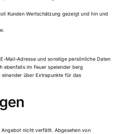
oll Kunden Wertschätzung gezeigt und hin und
e.
 E-Mail-Adresse und sonstige persönliche Daten
h ebenfalls im Feuer speiender berg
 einander über Extrapunkte für das
ngen
Angebot nicht verfällt. Abgesehen von