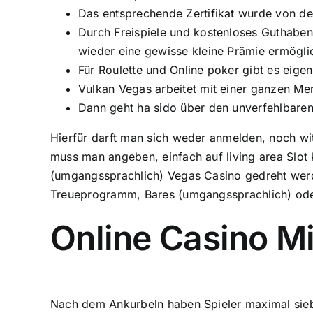
Das entsprechende Zertifikat wurde von der 
Durch Freispiele und kostenloses Guthabe
wieder eine gewisse kleine Prämie ermögli
Für Roulette und Online poker gibt es eige
Vulkan Vegas arbeitet mit einer ganzen Men
Dann geht ha sido über den unverfehlbare
Hierfür darft man sich weder anmelden, noch wi
muss man angeben, einfach auf living area Slot
(umgangssprachlich) Vegas Casino gedreht werde
Treueprogramm, Bares (umgangssprachlich) oder 
Online Casino M
Nach dem Ankurbeln haben Spieler maximal sieb