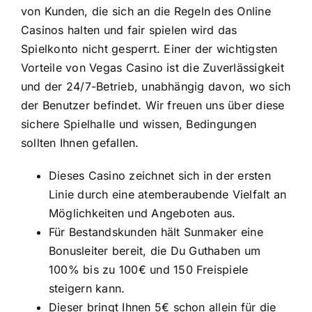
von Kunden, die sich an die Regeln des Online
Casinos halten und fair spielen wird das
Spielkonto nicht gesperrt. Einer der wichtigsten
Vorteile von Vegas Casino ist die Zuverlässigkeit
und der 24/7-Betrieb, unabhängig davon, wo sich
der Benutzer befindet. Wir freuen uns über diese
sichere Spielhalle und wissen, Bedingungen
sollten Ihnen gefallen.
Dieses Casino zeichnet sich in der ersten
Linie durch eine atemberaubende Vielfalt an
Möglichkeiten und Angeboten aus.
Für Bestandskunden hält Sunmaker eine
Bonusleiter bereit, die Du Guthaben um
100% bis zu 100€ und 150 Freispiele
steigern kann.
Dieser bringt Ihnen 5€ schon allein für die