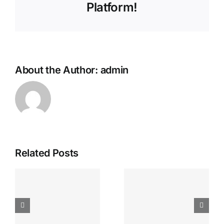
Platform!
About the Author:
admin
Related Posts
Vulkan
Vegas
Vulkan
Promo
Vegas
Code
Casino
️
Dezember
Bonus