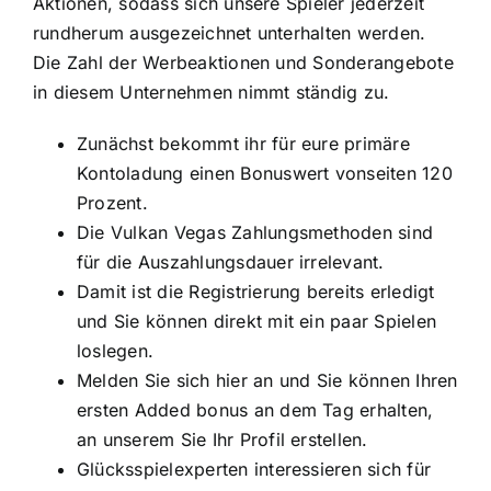
Aktionen, sodass sich unsere Spieler jederzeit
rundherum ausgezeichnet unterhalten werden.
Die Zahl der Werbeaktionen und Sonderangebote
in diesem Unternehmen nimmt ständig zu.
Zunächst bekommt ihr für eure primäre
Kontoladung einen Bonuswert vonseiten 120
Prozent.
Die Vulkan Vegas Zahlungsmethoden sind
für die Auszahlungsdauer irrelevant.
Damit ist die Registrierung bereits erledigt
und Sie können direkt mit ein paar Spielen
loslegen.
Melden Sie sich hier an und Sie können Ihren
ersten Added bonus an dem Tag erhalten,
an unserem Sie Ihr Profil erstellen.
Glücksspielexperten interessieren sich für