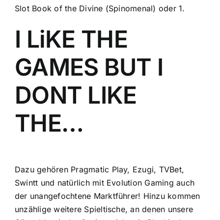
Slot Book of the Divine (Spinomenal) oder 1.
I LiKE THE
GAMES BUT I
DONT LIKE
THE…
Dazu gehören Pragmatic Play, Ezugi, TVBet,
Swintt und natürlich mit Evolution Gaming auch
der unangefochtene Marktführer! Hinzu kommen
unzählige weitere Spieltische, an denen unsere