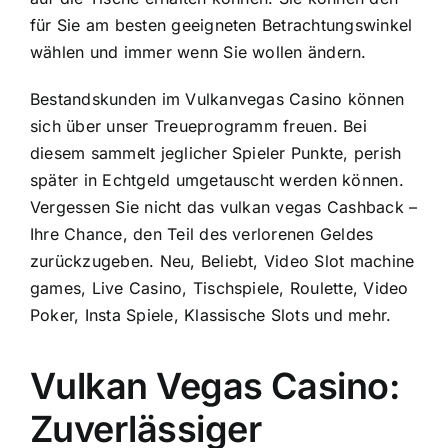
für Sie am besten geeigneten Betrachtungswinkel
wählen und immer wenn Sie wollen ändern.
Bestandskunden im Vulkanvegas Casino können
sich über unser Treueprogramm freuen. Bei
diesem sammelt jeglicher Spieler Punkte, perish
später in Echtgeld umgetauscht werden können.
Vergessen Sie nicht das
vulkan vegas
Cashback –
Ihre Chance, den Teil des verlorenen Geldes
zurückzugeben. Neu, Beliebt, Video Slot machine
games, Live Casino, Tischspiele, Roulette, Video
Poker, Insta Spiele, Klassische Slots und mehr.
Vulkan Vegas Casino:
Zuverlässiger