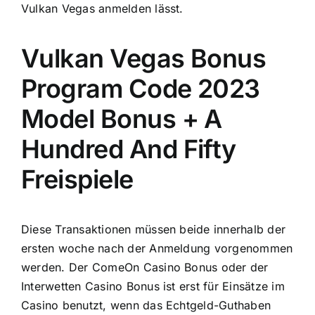
Vulkan Vegas anmelden lässt.
Vulkan Vegas Bonus
Program Code 2023 ️
Model Bonus + A
Hundred And Fifty
Freispiele
Diese Transaktionen müssen beide innerhalb der
ersten woche nach der Anmeldung vorgenommen
werden. Der ComeOn Casino Bonus oder der
Interwetten Casino Bonus ist erst für Einsätze im
Casino benutzt, wenn das Echtgeld-Guthaben