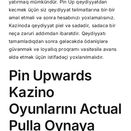
yatırmaq mümkündür. Pin Up qeydiyyatdan
kecmek üçün siz qeydiyyat təlimatlarına bir-bir
əməl etməli və sonra hesabınızı yoxlamalısınız.
Kazinoda qeydiyyat piel və sadədir, sadəcə bir
neçə zəruri addımdan ibarətdir. Qeydiyyatı
tamamladıqdan sonra gələcəkdə ödənişlərə
güvənmək və loyallıq proqramı vasitəsilə avans
əldə etmək üçün istifadəçi yoxlanılmalıdır.
Pin Upwards
Kazino
Oyunlarını Actual
Pulla Oynaya