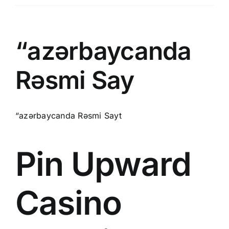
Üyelik
İletişim
“azərbaycanda
Rəsmi Say
“azərbaycanda Rəsmi Sayt
Pin Upward
Casino