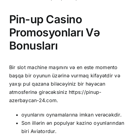
Pin-up Casino
Promosyonları Və
Bonusları
Bir slot machine maşınını və en este momento
başqa bir oyunun üzərinə vurmaq kifayətdir və
yaxşı pul qazana biləcəyiniz bir həyəcan
atmosferinə girəcəksiniz
https://pinup-
azerbaycan-24.com
.
oyunlarını oynamalarına imkan verəcəkdir.
Son illərin ən populyar kazino oyunlarından
biri Aviatordur.