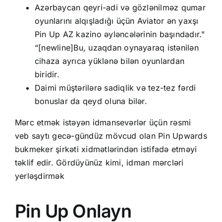
Azərbaycan qeyri-adi və gözlənilməz qumar
oyunlarını alqışladığı üçün Aviator ən yaxşı
Pin Up AZ kazino əyləncələrinin başındadır.”
“[newline]Bu, uzaqdan oynayaraq istənilən
cihaza ayrıca yüklənə bilən oyunlardan
biridir.
Daimi müştərilərə sadiqlik və tez-tez fərdi
bonuslar da qeyd oluna bilər.
Mərc etmək istəyən idmansevərlər üçün rəsmi
veb saytı gecə-gündüz mövcud olan Pin Upwards
bukmeker şirkəti xidmətlərindən istifadə etməyi
təklif edir. Gördüyünüz kimi, idman mərcləri
yerləşdirmək
Pin Up Onlayn