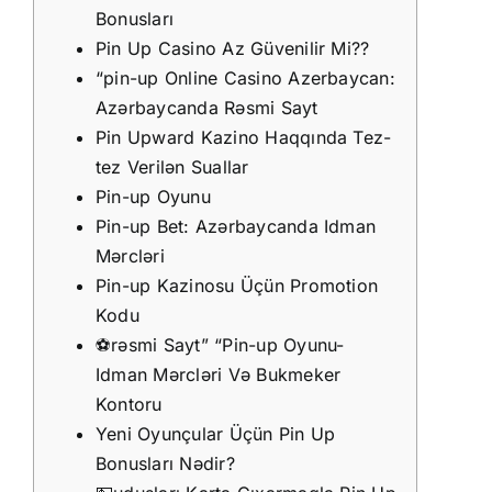
Bonusları
Pin Up Casino Az Güvenilir Mi??
“pin-up Online Casino Azerbaycan:
Azərbaycanda Rəsmi Sayt
Pin Upward Kazino Haqqında Tez-
tez Verilən Suallar
Pin-up Oyunu
Pin-up Bet: Azərbaycanda Idman
Mərcləri
Pin-up Kazinosu Üçün Promotion
Kodu
⚽rəsmi Sayt” “Pin-up Oyunu-
Idman Mərcləri Və Bukmeker
Kontoru
Yeni Oyunçular Üçün Pin Up
Bonusları Nədir?