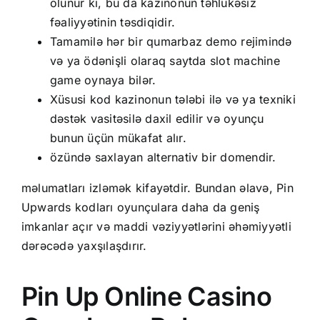
olunur ki, bu da kazinonun təhlükəsiz
fəaliyyətinin təsdiqidir.
Tamamilə hər bir qumarbaz demo rejimində
və ya ödənişli olaraq saytda slot machine
game oynaya bilər.
Xüsusi kod kazinonun tələbi ilə və ya texniki
dəstək vasitəsilə daxil edilir və oyunçu
bunun üçün mükafat alır.
özündə saxlayan alternativ bir domendir.
məlumatları izləmək kifayətdir. Bundan əlavə, Pin
Upwards kodları oyunçulara daha da geniş
imkanlar açır və maddi vəziyyətlərini əhəmiyyətli
dərəcədə yaxşılaşdırır.
Pin Up Online Casino