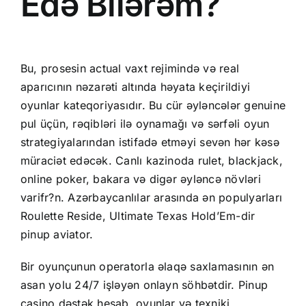
Edə Bilərəm?
Bu, prosesin actual vaxt rejimində və real
aparıcının nəzarəti altında həyata keçirildiyi
oyunlar kateqoriyasıdır. Bu cür əyləncələr genuine
pul üçün, rəqibləri ilə oynamağı və sərfəli oyun
strategiyalarından istifadə etməyi sevən hər kəsə
müraciət edəcək. Canlı kazinoda rulet, blackjack,
online poker, bakara və digər əyləncə növləri
varifr?n. Azərbaycanlılar arasında ən populyarları
Roulette Reside, Ultimate Texas Hold’Em-dir
pinup aviator
.
Bir oyunçunun operatorla əlaqə saxlamasının ən
asan yolu 24/7 işləyən onlayn söhbətdir. Pinup
casino dəstək hesab, oyunlar və texniki