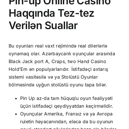
Pin-up Online Casino
Haqqında Tez-tez
Verilən Suallar
Bu oyunları real vaxt rejimində real dilerlərlə
oynamaq olar. Azərbaycanlı oyunçular arasında
Black Jack port A, Craps, two Hand Casino
Hold’Em ən populyarlarıdır. İstifadəçi axtarış
sistemi vasitəsilə və ya Stolüstü Oyunlar
bölməsində uyğun stolüstü oyunu tapa bilər.
Pin Up az-da tam hüquqlu oyun fəaliyyəti
üçün istifadəçi qeydiyyatdan keçirməlidir.
Oyunçular Amerika, Fransız və ya Avropa
ruletin həyəcanından, eləcə də bu oyunun