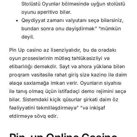
Stolüstü Oyunlar bölməsində uyğun stolüstü
oyunu aperitivo bilər.
Qeydiyyat zamanı valyutanı seçə bilərsiniz,
bundan sonra onu dəyişdirmək” “mümkün
deyil.
Pin Up casino az lisenziyalıdır, bu da oradakı
oyun proseslərinin mütləq təhlükəsizliyi və
etibarlılığı deməkdir. Sayt və ahora yüklənə bilən
proqram vasitəsilə rahat giriş sizə kazino ilə daim
əlaqə saxlamağa imkan verir. Oyunların siyahısı
ilə tanış olmaq üçün istifadəçi demo rejimini seçə
bilər. Sistemdəki kiçik qüsurlar şirkəti daim öz
fəaliyyətini təkmilləşdirməyə” “və inkişaf
etdirməyə sövq edir.