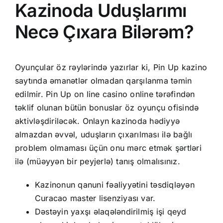
Kazinoda Uduşlarımı
Necə Çıxara Bilərəm?
Oyunçular öz rəylərində yazırlar ki, Pin Up kazino
saytında əmanətlər olmadan qarşılanma təmin
edilmir. Pin Up on line casino online tərəfindən
təklif olunan bütün bonuslar öz oyunçu ofisində
aktivləşdiriləcək. Onlayn kazinoda hədiyyə
almazdan əvvəl, uduşların çıxarılması ilə bağlı
problem olmaması üçün onu mərc etmək şərtləri
ilə (müəyyən bir peyjerlə) tanış olmalısınız.
Kazinonun qanuni fəaliyyətini təsdiqləyən
Curacao master lisenziyası var.
Dəstəyin yaxşı əlaqələndirilmiş işi qeyd