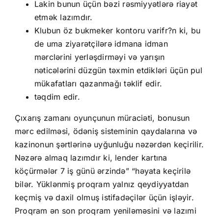
Lakin bunun üçün bəzi rəsmiyyətlərə riayət
etmək lazımdır.
Klubun öz bukmeker kontoru varifr?n ki, bu
de uma ziyarətçilərə idmana idman
mərclərini yerləşdirməyi və yarışın
nəticələrini düzgün təxmin etdikləri üçün pul
mükafatları qazanmağı təklif edir.
təqdim edir.
Çıxarış zamanı oyunçunun müraciəti, bonusun
mərc edilməsi, ödəniş sisteminin qaydalarına və
kazinonun şərtlərinə uyğunluğu nəzərdən keçirilir.
Nəzərə almaq lazımdır ki, lender kartına
köçürmələr 7 iş günü ərzində” “həyata keçirilə
bilər. Yüklənmiş proqram yalnız qeydiyyatdan
keçmiş və daxil olmuş istifadəçilər üçün işləyir.
Proqram ən son proqram yeniləməsini və lazımi