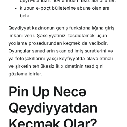
qeyri-standart növlərindən həzz ala bilərlər.
klubun e-poçt bülleteninə abunə olanlara
belə
Qeydiyyat kazinonun geniş funksionallığına giriş
imkanı verir. Şəxsiyyətinizi təsdiqləmək üçün
yoxlama prosedurundan keçmək də vacibdir.
Oyunçular sənədlərin skan edilmiş surətlərini və
ya fotoşəkillərini yaxşı keyfiyyətdə əlavə etməli
və şirkətin təhlükəsizlik xidmətinin təsdiqini
gözləməlidirlər.
Pin Up Necə
Qeydiyyatdan
Keçmək Olar?