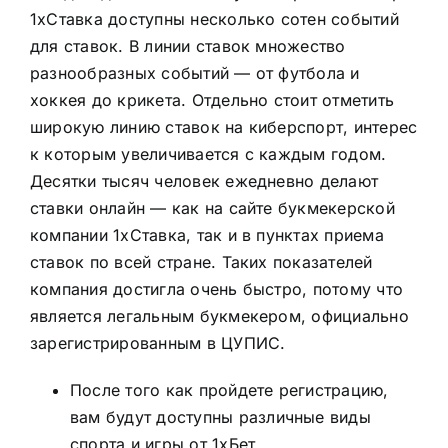
1хСтавка доступны несколько сотен событий
для ставок. В линии ставок множество
разнообразных событий — от футбола и
хоккея до крикета. Отдельно стоит отметить
широкую линию ставок на киберспорт, интерес
к которым увеличивается с каждым годом.
Десятки тысяч человек ежедневно делают
ставки онлайн — как на сайте букмекерской
компании 1хСтавка, так и в пунктах приема
ставок по всей стране. Таких показателей
компания достигла очень быстро, потому что
является легальным букмекером, официально
зарегистрированным в ЦУПИС.
После того как пройдете регистрацию,
вам будут доступны различные виды
спорта и игры от 1хБет.