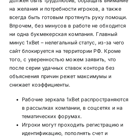
должен быть трудолюбив, обращать внимание
на желания и потребности игроков, а также
всегда быть готовым протянуть руку помощи.
Впрочем, без минусов в работе не обходится
ни одна букмекерская компания. Главный
минус 1xBet – нелегальный статус, из-за чего
сайт блокируется на территории РФ. Кроме
того, с уверенностью можем заявить, что
после серии удачных ставок контора без
объяснения причин режет максимумы и
снижает коэффициенты.
Рабочие зеркала 1xBet распространяются
в рассылках компании, в соцсетях и на
тематических форумах.
Игроки могут проходить регистрацию и
идентификацию, пополнять счет и