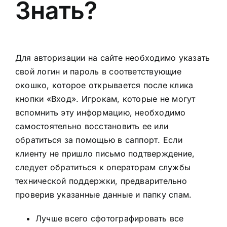
Знать?
Для авторизации на сайте необходимо указать
свой логин и пароль в соответствующие
окошко, которое открывается после клика
кнопки «Вход». Игрокам, которые не могут
вспомнить эту информацию, необходимо
самостоятельно восстановить ее или
обратиться за помощью в саппорт. Если
клиенту не пришло письмо подтверждение,
следует обратиться к операторам службы
технической поддержки, предварительно
проверив указанные данные и папку спам.
Лучше всего сфотографировать все