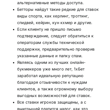
альтернативные методы доступа.
Бетторы найдут такие редкие для ставок
виды спорта, как херлинг, троттинг,
спидвей, кейрин, кун кхмер и другие.
Если клиенту не пришло письмо
подтверждение, следует обратиться к
операторам службы технической
поддержки, предварительно проверив
указанные данные и папку спам.
Являясь одним из лучших онлайн-
букмекеров уже много лет, 1хБет
заработал идеальную репутацию
благодаря отзывчивости к нуждам
клиентов, а также огромному выбору
выгодных возможностей для ставок.
Все ставки игроков защищены, а с
выигрышей платится налог, как это