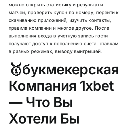
можно открыть статистику и результаты
матчей, проверить купон по номеру, перейти к
скачиванию приложений, изучить контакты,
правила компании и многое другое. После
выполнения входа в учетную запись гости
получают доступ к пополнению счета, ставкам
в разных режимах, выводу выигрышей.
🥇букмекерская
Компания 1xbet
— Что Вы
Хотели Бы