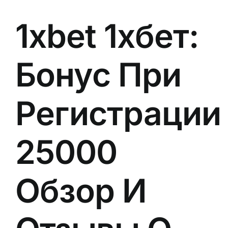
1xbet 1хбет:
Бонус При
Регистрации
25000
Обзор И