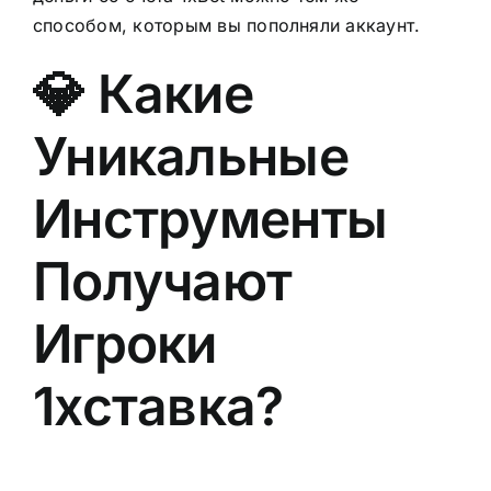
способом, которым вы пополняли аккаунт.
💎 Какие
Уникальные
Инструменты
Получают
Игроки
1хставка?