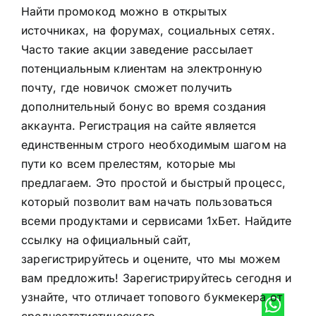
Найти промокод можно в открытых
источниках, на форумах, социальных сетях.
Часто такие акции заведение рассылает
потенциальным клиентам на электронную
почту, где новичок сможет получить
дополнительный бонус во время создания
аккаунта. Регистрация на сайте является
единственным строго необходимым шагом на
пути ко всем прелестям, которые мы
предлагаем. Это простой и быстрый процесс,
который позволит вам начать пользоваться
всеми продуктами и сервисами 1хБет. Найдите
ссылку на официальный сайт,
зарегистрируйтесь и оцените, что мы можем
вам предложить! Зарегистрируйтесь сегодня и
узнайте, что отличает топового букмекера от
среднестатистического.