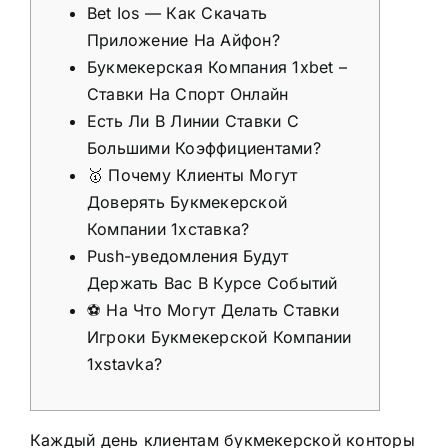
Bet Іos — Как Скачать
Приложение На Айфон?
Букмекерская Компания 1xbet –
Ставки На Спорт Онлайн
Есть Ли В Линии Ставки С
Большими Коэффициентами?
🥇 Почему Клиенты Могут
Доверять Букмекерской
Компании 1xставка?
Push-уведомления Будут
Держать Вас В Курсе Событий
⚽ На Что Могут Делать Ставки
Игроки Букмекерской Компании
1xstavka?
Каждый день клиентам букмекерской конторы