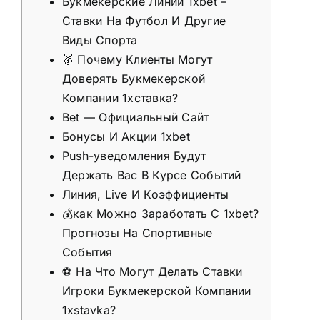
Букмекерские Линии 1xbet –
Ставки На Футбол И Другие
Виды Спорта
🥇 Почему Клиенты Могут
Доверять Букмекерской
Компании 1xставка?
Bet — Официальный Сайт
Бонусы И Акции 1xbet
Push-уведомления Будут
Держать Вас В Курсе Событий
Линия, Live И Коэффициенты
💰как Можно Заработать С 1xbet?
Прогнозы На Спортивные
События
⚽ На Что Могут Делать Ставки
Игроки Букмекерской Компании
1xstavka?