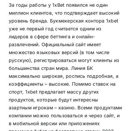
За годы работы у 1xBet появился не один
миллион клиентов, что подтверждает высокий
уровень бренда. Букмекерская контора 1xbet
уже не первый год считается одним из
лидеров в сфере беттинга и онлайн-
развлечений. Официальный сайт имеет
множество языковых версий (в том числе
русскую), регистрироваться могут клиенты из
большинства стран мира. Линия БК
максимально широкая, роспись подробная, а
коэффициенты – высокие. Помимо ставок на
спорт, 1xbet предлагает массу других
продуктов, которые будут интересны
азартным игрокам – казино. Всеми продуктами
компании можно пользоваться и через сайт, и
в мобильной версии или приложениях