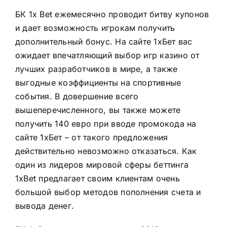
БК 1x Bet ежемесячно проводит битву купонов
и дает возможность игрокам получить
дополнительный бонус. На сайте 1хБет вас
ожидает впечатляющий выбор игр казино от
лучших разработчиков в мире, а также
выгодные коэффициенты на спортивные
события. В довершение всего
вышеперечисленного, вы также можете
получить 140 евро при вводе промокода на
сайте 1хБет – от такого предложения
действительно невозможно отказаться. Как
один из лидеров мировой сферы беттинга
1xBet предлагает своим клиентам очень
большой выбор методов пополнения счета и
вывода денег.