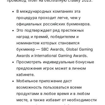
промокод 1хбет на бесплатную ставку 2023
.
В международных компаниях эта
процедура проходит легче, чем у
официальных российских букмекеров.
Это подтверждает ряд престижных
наград и премий, победителем и
номинантом которых становился
букмекер — SBC Awards, Global Gaming
Awards и International Gaming Awards.
Просмотреть индивидуальные бонусные
предложения игрок может в личном
кабинете.
Мобильное приложение даст
возможность пользоваться всеми
продуктами в любое время и в любом
месте, а также избавит от необходимости