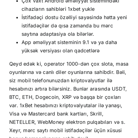
Çox vaxt Android əməliyyat sistemindəki
cihazların sahibləri 1xbet yukle
İstifadəçi dostu özəlliyi sayəsində hətta yeni
istifadəçilər də qısa zamanda bu mərc
saytına adaptasiya ola bilərlər.
App əməliyyat sisteminin 9.1 və ya daha
yüksək versiyası olan qadcetlərə
Qeyd edək ki, operator 1000-dən çox slota, masa
oyunlarına və canlı diler oyunlarına sahibdir. Bəli,
siz mobil telefonunuzdan kriptovalyutlar ilə
hesabınızı artıra bilərsiniz. Bunlar arasında USDT,
BTC, ETH, Dogecoin, XRP və başqa bir çoxları
var. 1xBet hesabınızı kriptovalyutalar ilə yanaşı,
Visa və Mastercard bank kartları, Skrill,
NETELLER, WebMoney elektron pulqabıları və s.
Xeyr, mərc saytı mobil istifadəçilər üçün xüsusi