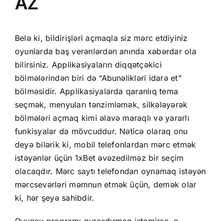
AZ
Belə ki, bildirişləri açmaqla siz mərc etdiyiniz
oyunlarda baş verənlərdən anında xəbərdar ola
bilirsiniz. Applikasiyaların diqqətçəkici
bölmələrindən biri də “Abunəlikləri idarə et”
bölməsidir. Applikasiyalarda qaranlıq tema
seçmək, menyuları tənzimləmək, silkələyərək
bölmələri açmaq kimi əlavə maraqlı və yararlı
funkisyalar da mövcuddur. Nəticə olaraq onu
deyə bilərik ki, mobil telefonlardan mərc etmək
istəyənlər üçün 1xBet əvəzedilməz bir seçim
olacaqdır. Mərc saytı telefondan oynamaq istəyən
mərcsevərləri məmnun etmək üçün, demək olar
ki, hər şeyə sahibdir.