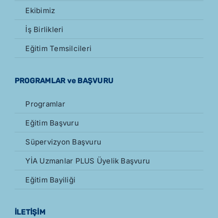
Ekibimiz
İş Birlikleri
Eğitim Temsilcileri
PROGRAMLAR ve BAŞVURU
Programlar
Eğitim Başvuru
Süpervizyon Başvuru
YİA Uzmanlar PLUS Üyelik Başvuru
Eğitim Bayiliği
İLETİŞİM