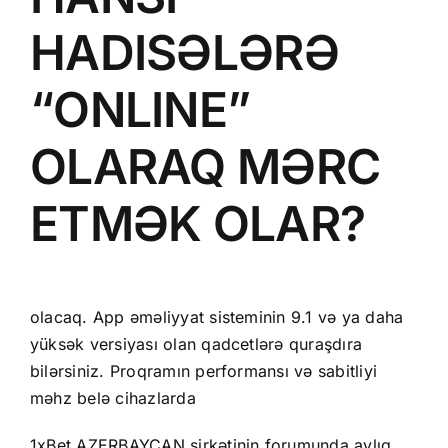
HADISƏLƏRƏ
“ONLINE”
OLARAQ MƏRC
ETMƏK OLAR?
olacaq. App əməliyyat sisteminin 9.1 və ya daha
yüksək versiyası olan qadcetlərə quraşdıra
bilərsiniz. Proqramın performansı və sabitliyi
məhz belə cihazlarda
1xBet AZERBAYCAN şirkətinin forumunda aylıq