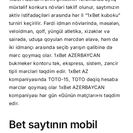
müxtəlif konkurs növləri təklif olunur, saytımızın
aktiv istifadəçiləri arasında hər il “1xBet kuboku”
turniri keçirilir. Fərdi idman növlərində, məsələn,
veloidman, qolf, yüngül atletika, xizəklər və
sairədə, uduşa qoyulan mərcdən əlavə, həm də
iki idmançı arasında seçib yarışın qalibinə də
mərc qoymaq olar. 1xBet AZERBAYCAN
bukmeker kontoru tək, ekspress, sistem, zəncir
tipli mərcləri təqdim edir. 1xBet AZ
kompaniyasında TOTO-15, TOTO dəqiq hesaba
mərclər qoymaq olar 1xBet AZERBAYCAN
kompaniyası hər gün «Günün matçları»nı təqdim
edir.
Bet saytının mobil