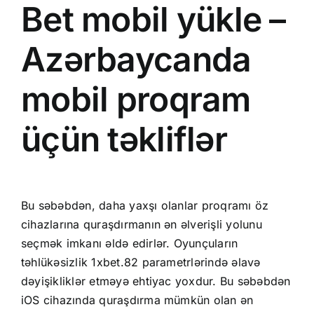
Bet mobil yükle –
Azərbaycanda
mobil proqram
üçün təkliflər
Bu səbəbdən, daha yaxşı olanlar proqramı öz
cihazlarına quraşdırmanın ən əlverişli yolunu
seçmək imkanı əldə edirlər. Oyunçuların
təhlükəsizlik
1xbet.82
parametrlərində əlavə
dəyişikliklər etməyə ehtiyac yoxdur. Bu səbəbdən
iOS cihazında quraşdırma mümkün olan ən