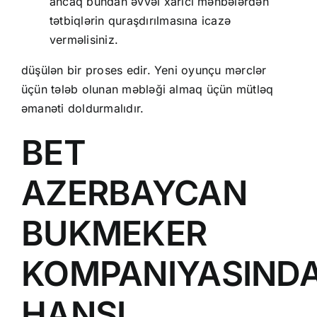
ancaq bundan əvvəl xarici mənbələrdən
tətbiqlərin quraşdırılmasına icazə
verməlisiniz.
düşülən bir proses edir. Yeni oyunçu mərclər
üçün tələb olunan məbləği almaq üçün mütləq
əmanəti doldurmalıdır.
BET
AZERBAYCAN
BUKMEKER
KOMPANIYASIND
HANSI