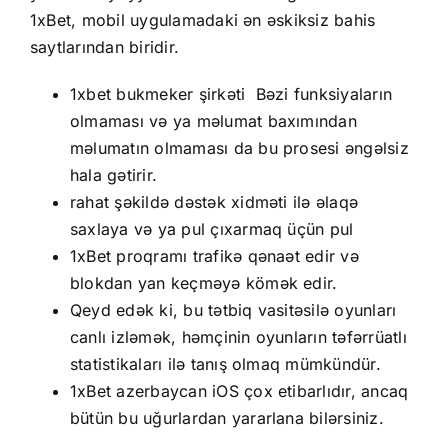
1xBet, mobil uygulamadaki ən əskiksiz bahis
saytlarından biridir.
1xbet bukmeker şirkəti Bəzi funksiyaların
olmaması və ya məlumat baxımından
məlumatın olmaması da bu prosesi əngəlsiz
hala gətirir.
rahat şəkildə dəstək xidməti ilə əlaqə
saxlaya və ya pul çıxarmaq üçün pul
1xBet proqramı trafikə qənaət edir və
blokdan yan keçməyə kömək edir.
Qeyd edək ki, bu tətbiq vasitəsilə oyunları
canlı izləmək, həmçinin oyunların təfərrüatlı
statistikaları ilə tanış olmaq mümkündür.
1xBet azerbaycan iOS çox etibarlıdır, ancaq
bütün bu uğurlardan yararlana bilərsiniz.