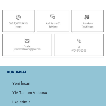
KURUMSAL
Yeni İnsan
YİA Tanıtım Videosu
İlkelerimiz