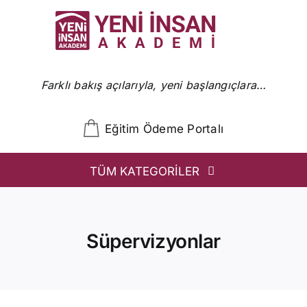
Skip
to
content
Farklı bakış açılarıyla, yeni başlangıçlara…
Eğitim Ödeme Portalı
TÜM KATEGORİLER
YİA
Ön Başvuru
Süpervizyonlar
YİA Programlar
Uzmanlar