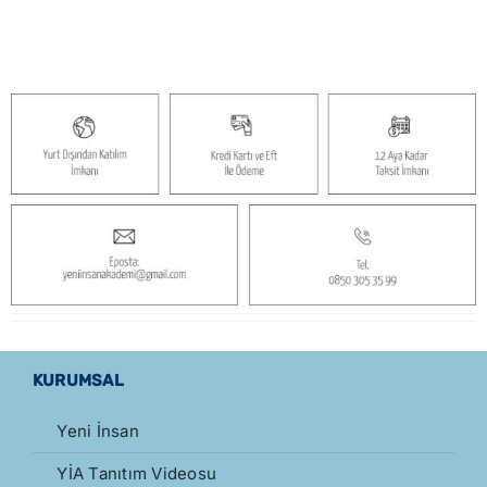
Üyelik
İletişim
KURUMSAL
Yeni İnsan
YİA Tanıtım Videosu