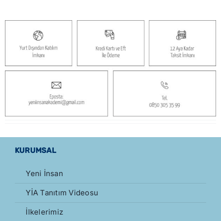
KURUMSAL
Yeni İnsan
YİA Tanıtım Videosu
İlkelerimiz