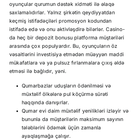
oyunçular qurumun dəstək xidməti ilə əlaqə
saxlamalıdırlar. Yalnız şirkətin qeydiyyatdan
keçmiş istifadəçiləri promosyon kodundan
istifadə edə və onu aktivləşdirə bilərlər. Casino-
da heç bir depozit bonusu platforma müştəriləri
arasında çox populyardır. Bu, oyunçuların öz
vəsaitlərini investisiya etmədən müəyyən maddi
mükafatlara və ya pulsuz fırlanmalara çıxış əldə
etməsi ilə bağlıdır, yəni.
Qumarbazlar uduşların ödənilməsi və
müxtəlif ölkələrə pul köçürmə sürəti
haqqında danışırlar.
Qumar evi daim müxtəlif yenilikləri izləyir və
bununla da müştərilərin maksimum sayının
tələblərini ödəmək üçün zamanla
ayaqlaşmağa çalışır.