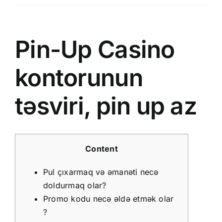
Üyelik
İletişim
Pin-Up Casino
kontorunun
təsviri, pin up az
Content
Pul çıxarmaq və əmanəti necə
doldurmaq olar?
Promo kodu necə əldə etmək olar
?