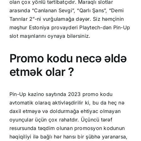
olan çox yönlü tərtibatçıdır. Maraqlı slotlar
arasında “Canlanan Sevgi”, “Qarlı Şans”, “Demi
Tanrılar 2”-ni vurğulamağa dəyər. Siz həmçinin
məşhur Estoniya provayderi Playtech-dən Pin-Up
slot maşınlarını oynaya bilərsiniz.
Promo kodu necə əldə
etmək olar ?
Pin-Up kazino saytında 2023 promo kodu
avtomatik olaraq aktivləşdirilir ki, bu da heç nə
daxil etməyə və doldurmağa ehtiyac olmayan
oyunçular üçün çox rahatdır. Üçüncü tərəf
resursunda təqdim olunan promosyon kodunun
həqiqiliyi ilə bağlı hər hansı bir şübhə yaranarsa,