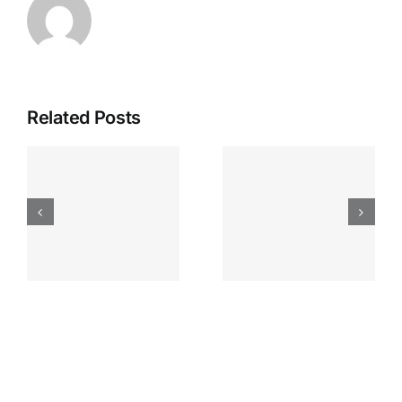
Related Posts
Последние
Pin-Up
события в
Aviator:
миреAktiv
oyun
oyunçular
n
qaydaları
üçün ən
r
və
populyar
strategiyaları
Pin up
kazino