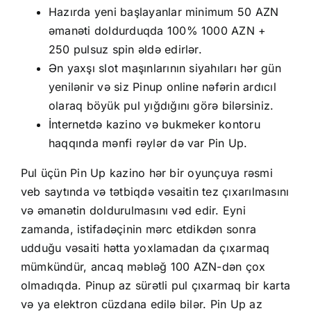
Hazırda yeni başlayanlar minimum 50 AZN
əmanəti doldurduqda 100% 1000 AZN +
250 pulsuz spin əldə edirlər.
Ən yaxşı slot maşınlarının siyahıları hər gün
yenilənir və siz Pinup online nəfərin ardıcıl
olaraq böyük pul yığdığını görə bilərsiniz.
İnternetdə kazino və bukmeker kontoru
haqqında mənfi rəylər də var Pin Up.
Pul üçün Pin Up kazino hər bir oyunçuya rəsmi
veb saytında və tətbiqdə vəsaitin tez çıxarılmasını
və əmanətin doldurulmasını vəd edir. Eyni
zamanda, istifadəçinin mərc etdikdən sonra
udduğu vəsaiti hətta yoxlamadan da çıxarmaq
mümkündür, ancaq məbləğ 100 AZN-dən çox
olmadıqda. Pinup az sürətli pul çıxarmaq bir karta
və ya elektron cüzdana edilə bilər. Pin Up az