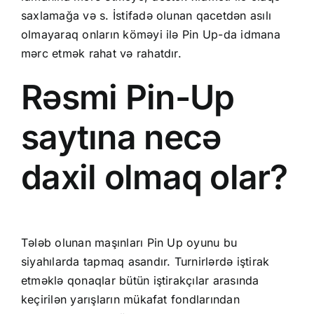
saxlamağa və s. İstifadə olunan qacetdən asılı
olmayaraq onların köməyi ilə Pin Up-da idmana
mərc etmək rahat və rahatdır.
Rəsmi Pin-Up
saytına necə
daxil olmaq olar?
Tələb olunan maşınları Pin Up oyunu bu
siyahılarda tapmaq asandır. Turnirlərdə iştirak
etməklə qonaqlar bütün iştirakçılar arasında
keçirilən yarışların mükafat fondlarından